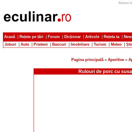
Rulouri d
Acasă
|
Rețete pe țări
|
Forum
|
Dicționar
|
Articole
|
Rețeta ta
|
News
Joburi
|
Auto
|
Prieteni
|
Bancuri
|
Imobiliare
|
Turism
|
Meteo
|
Ști
Pagina principală
»
Aperitive
»
A
Rulouri de porc cu sus