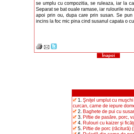
se umplu cu compozitia, se ruleaza, iar la ca
Separat se bat ouale ramase, iar rulourile rezul
apoi prin ou, dupa care prin susan. Se pun la
incins la foc mic pina cind susanul capata o cu
Înapoi
1.
Şniţel umplut cu muşchi 
curcan, carne de iepure dome
2.
Baghete de pui cu susa
3.
Piftie de pasăre, porc, 
4.
Rulouri cu kaizer şi ficăţ
5.
Piftie de porc (răcitură) (