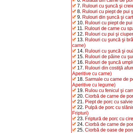
6.
Ruladă din carne de po
7.
Rulouri cu şuncă şi crei
8.
Rulouri cu piept de pui şi
9.
Rulouri din şuncă şi cart
10.
Rulouri cu piept de pui
11.
Rulouri de carne cu s
12.
Rulouri cu pui şi ciuper
13.
Rulouri cu şuncă şi brâ
carne)
14.
Rulouri cu şuncă şi ou
15.
Rulouri de pâine cu ş
16.
Rulouri de şuncă umpl
17.
Rulouri din costiţă afu
Aperitive cu carne)
18.
Sarmale cu carne de po
Aperitive cu legume)
19.
Rulou cu fenicul şi car
20.
Ciorbă de carne de porc
21.
Piept de porc cu salvie
22.
Pulpă de porc cu slăni
Fripturi)
23.
Friptură de porc cu cir
24.
Ciorbă de carne de porc
25.
Ciorbă de oase de por