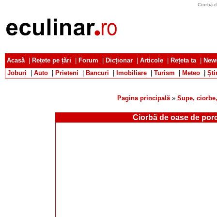
Ciorbă d
Acasă
|
Rețete pe țări
|
Forum
|
Dicționar
|
Articole
|
Rețeta ta
|
News
Joburi
|
Auto
|
Prieteni
|
Bancuri
|
Imobiliare
|
Turism
|
Meteo
|
Ști
Pagina principală
»
Supe, ciorbe,
Ciorbă de oase de por