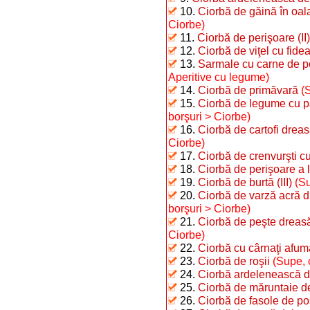
10.
Ciorbă de găină în oal
Ciorbe)
11.
Ciorbă de perişoare (II)
12.
Ciorbă de viţel cu fide
13.
Sarmale cu carne de po
Aperitive cu legume)
14.
Ciorbă de primăvară
(
15.
Ciorbă de legume cu p
borşuri > Ciorbe)
16.
Ciorbă de cartofi drea
Ciorbe)
17.
Ciorbă de crenvurşti cu
18.
Ciorbă de perişoare a 
19.
Ciorbă de burtă (III)
(Su
20.
Ciorbă de varză acră 
borşuri > Ciorbe)
21.
Ciorbă de peşte dreasă
Ciorbe)
22.
Ciorbă cu cârnaţi afuma
23.
Ciorbă de roşii
(Supe, 
24.
Ciorbă ardelenească d
25.
Ciorbă de măruntaie d
26.
Ciorbă de fasole de po