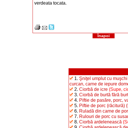
verdeata tocata.
Înapoi
1.
Şniţel umplut cu muşchi 
curcan, carne de iepure dome
2.
Ciorbă de icre
(Supe, ci
3.
Ciorbă de burtă fără bur
4.
Piftie de pasăre, porc, 
5.
Piftie de porc (răcitură) (
6.
Ruladă din carne de po
7.
Rulouri de porc cu susa
8.
Ciorbă ardelenească
(S
9.
Ciorbă ardelenească de