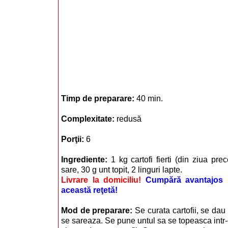
Timp de preparare:
40 min.
Complexitate:
redusă
Porţii:
6
Ingrediente:
1 kg cartofi fierti (din ziua pr
sare, 30 g unt topit, 2 linguri lapte.
Livrare la domiciliu!
Cumpără avantajos i
această reţetă!
Mod de preparare:
Se curata cartofii, se da
se sareaza. Se pune untul sa se topeasca intr-