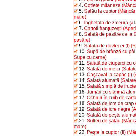
4.
Cotlete milaneze
(Mâncă
5.
Şalău la cuptor
(Mâncăru
mare)
6.
Îngheţată de zmeură şi 
7.
Cartofi franţuzeşti
(Aperi
8.
Salată de pasăre ca la 
pasăre)
9.
Salată de dovlecei (I)
(S
10.
Supă de brânză cu pâi
Supe cu carne)
11.
Salată de ciuperci cu o
12.
Salată de melci
(Salate
13.
Caşcaval la capac (I)
(
14.
Salată afumată
(Salate
15.
Salată simplă de fructe
16.
Jumări cu slănină afu
17.
Ochiuri în cuib de carto
18.
Salată de icre de crap
19.
Salată de icre negre
(A
20.
Salată de peşte afumat 
21.
Sufleu de şalău
(Mâncă
mare)
22.
Peşte la cuptor (II)
(Mân