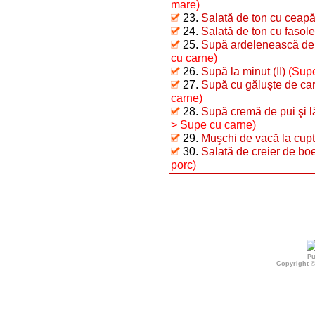
mare)
23.
Salată de ton cu ceap
24.
Salată de ton cu fasole 
25.
Supă ardelenească de 
cu carne)
26.
Supă la minut (II)
(Supe
27.
Supă cu găluşte de car
carne)
28.
Supă cremă de pui şi 
> Supe cu carne)
29.
Muşchi de vacă la cupto
30.
Salată de creier de bo
porc)
Pu
Copyright 