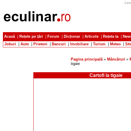
Carto
Acasă
|
Rețete pe țări
|
Forum
|
Dicționar
|
Articole
|
Rețeta ta
|
News
Joburi
|
Auto
|
Prieteni
|
Bancuri
|
Imobiliare
|
Turism
|
Meteo
|
Ști
Pagina principală
»
Mâncăruri
»
tigaie
Cartofi la tigaie