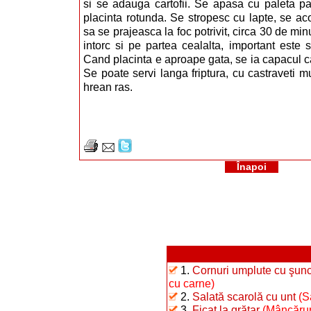
si se adauga cartofii. Se apasa cu paleta p
placinta rotunda. Se stropesc cu lapte, se aco
sa se prajeasca la foc potrivit, circa 30 de mi
intorc si pe partea cealalta, important este s
Cand placinta e aproape gata, se ia capacul 
Se poate servi langa friptura, cu castraveti m
hrean ras.
Înapoi
1.
Cornuri umplute cu şunc
cu carne)
2.
Salată scarolă cu unt
(S
3.
Ficat la grătar
(Mâncăruri