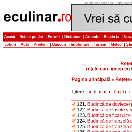
Reţete care conţin ou - reţete care î
Acasă
|
Rețete pe țări
|
Forum
|
Dicționar
|
Articole
|
Rețeta ta
|
News
Joburi
|
Auto
|
Prieteni
|
Bancuri
|
Imobiliare
|
Turism
|
Meteo
|
Ști
Reţet
reţete care încep cu 
Pagina principală
»
Reţete 
Litere:
a
b
c
d
e
f
g
h
i
121.
Budincă de dovlecei
122.
Budincă de fasole ver
123.
Budincă de ficat
(3.780 
124.
Budincă de franzelă 
125.
Budincă de franzelă 