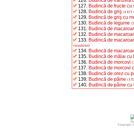
126.
Budincă de franzelă c
127.
Budincă de fructe cu 
128.
Budincă de griş
(4.815 
129.
Budincă de griş cu mu
130.
Budincă de legume
(5
131.
Budincă de macaroan
132.
Budincă de macaroan
133.
Budincă de macaroane
vizualizări)
134.
Budincă de macaroan
135.
Budincă de mălai cu 
136.
Budincă de morcovi
(
137.
Budincă de morcovi c
138.
Budincă de orez cu p
139.
Budincă de pâine
(3.0
140.
Budincă de pâine cu 
Pu
Copyright 