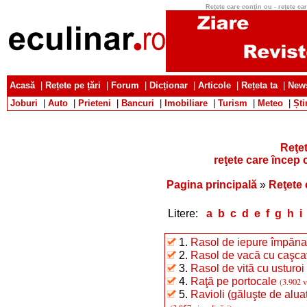
Reţete care conţin ou - reţete care
Acasă
|
Rețete pe țări
|
Forum
|
Dicționar
|
Articole
|
Rețeta ta
|
News
Joburi
|
Auto
|
Prieteni
|
Bancuri
|
Imobiliare
|
Turism
|
Meteo
|
Ști
Reţet
reţete care încep c
Pagina principală
»
Reţete 
Litere:
a
b
c
d
e
f
g
h
i
1.
Rasol de iepure împăna
2.
Rasol de vacă cu caşca
3.
Rasol de vită cu usturoi 
4.
Raţă pe portocale
(3.902 v
5.
Ravioli (găluşte de alua