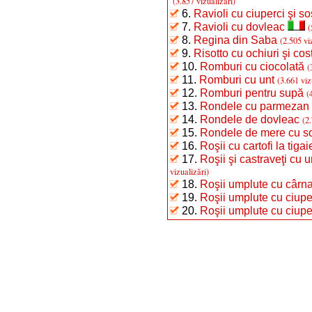
(3.857 vizualizări)
6.
Ravioli cu ciuperci şi so
7.
Ravioli cu dovleac
(
8.
Regina din Saba
(2.505 vi
9.
Risotto cu ochiuri şi cost
10.
Romburi cu ciocolată
(
11.
Romburi cu unt
(3.661 viz
12.
Romburi pentru supă
(
13.
Rondele cu parmezan
14.
Rondele de dovleac
(2
15.
Rondele de mere cu so
16.
Roşii cu cartofi la tigai
17.
Roşii şi castraveţi cu
vizualizări)
18.
Roşii umplute cu cârnaţ
19.
Roşii umplute cu ciuperc
20.
Roşii umplute cu ciupe