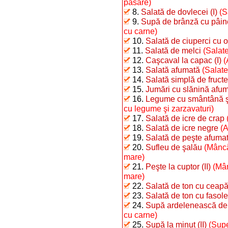
pasăre)
8.
Salată de dovlecei (I)
(S
9.
Supă de brânză cu pâin
cu carne)
10.
Salată de ciuperci cu o
11.
Salată de melci
(Salate
12.
Caşcaval la capac (I)
(
13.
Salată afumată
(Salate
14.
Salată simplă de fructe
15.
Jumări cu slănină afu
16.
Legume cu smântână şi 
cu legume şi zarzavaturi)
17.
Salată de icre de crap
18.
Salată de icre negre
(A
19.
Salată de peşte afumat 
20.
Sufleu de şalău
(Mâncă
mare)
21.
Peşte la cuptor (II)
(Mân
mare)
22.
Salată de ton cu ceap
23.
Salată de ton cu fasole 
24.
Supă ardelenească de 
cu carne)
25.
Supă la minut (II)
(Supe