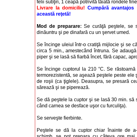
felii subţiri, 1 ceapă potrivită tăiată rondele fine
Livrare la domiciliu!
Cumpără avantajos i
această reţetă!
Mod de preparare:
Se curăţă peştele, se 
dinăuntru şi pe dinafară cu un şervet umed.
Se încinge uleiul într-o cratiţă mijlocie şi se c
circa 5 min., amestecând întruna. Se adaugă 
piper şi se lasă să fiarbă încet, fără capac, ap
Se încinge cuptorul la 210 °C. Se răstoarnă 
termorezistentă, se aşează peştele peste ele ş
de roşii (ca ţiglele). Deasupra, se presară ce
sărează şi se piperează.
Se dă peştele la cuptor şi se lasă 30 min. să 
când carnea se desface uşor cu furculiţa).
Se serveşte fierbinte.
Peştele se dă la cuptor chiar înainte de a-
schimb, se pot prepara cu câteva ore mai 