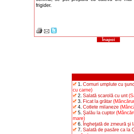
frigider.
Înapoi
1.
Cornuri umplute cu şunc
cu carne)
2.
Salată scarolă cu unt
(S
3.
Ficat la grătar
(Mâncăruri
4.
Cotlete milaneze
(Mâncă
5.
Şalău la cuptor
(Mâncăru
mare)
6.
Îngheţată de zmeură şi 
7.
Salată de pasăre ca la 