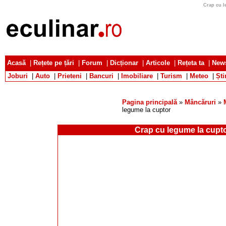
Crap cu l
Acasă
|
Rețete pe țări
|
Forum
|
Dicționar
|
Articole
|
Rețeta ta
|
News
Joburi
|
Auto
|
Prieteni
|
Bancuri
|
Imobiliare
|
Turism
|
Meteo
|
Ști
Pagina principală
»
Mâncăruri
»
legume la cuptor
Crap cu legume la cupt