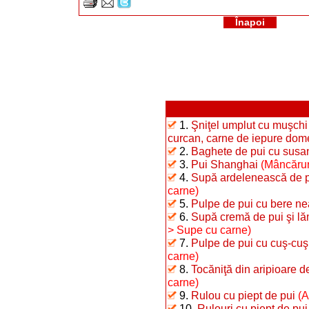
Înapoi
1.
Şniţel umplut cu muşchi 
curcan, carne de iepure dome
2.
Baghete de pui cu susa
3.
Pui Shanghai
(Mâncăruri
4.
Supă ardelenească de p
carne)
5.
Pulpe de pui cu bere nea
6.
Supă cremă de pui şi l
> Supe cu carne)
7.
Pulpe de pui cu cuş-cuş 
carne)
8.
Tocăniţă din aripioare d
carne)
9.
Rulou cu piept de pui
(A
10.
Rulouri cu piept de pui 