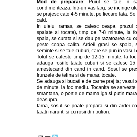
Mod de preparare:
Puiul se taie in s
condimenteaza. Intr-un vas larg, se incinge ulei
se prajesc cate 4-5 minute, pe fiecare fata. Se 
cald.
In uleiul ramas, se calesc ceapa, prazul si
spalate si tocate), timp de 7-8 minute, la f
spala, se curata si se dau pe razatoarea cu o
peste ceapa calita. Ardeii grasi se spala, 
seminte si se taie cuburi, care se pun in vasul
Totul se caleste timp de 12-15 minute, la fo
adauga rosiile taiate cuburi si se calesc 15
amestecand din cand in cand. Sosul se pres
frunzele de telina si de marar, tocate.
Se adauga si bucatile de carne prajita; vasul s
de minute, la foc mediu. Tocanita se serveste 
smantana, o portie de mamaliga si putin marar
deasupra.
Iarna, sosul se poate prepara si din ardei cop
taiati marunt, si cu rosii din bulion.