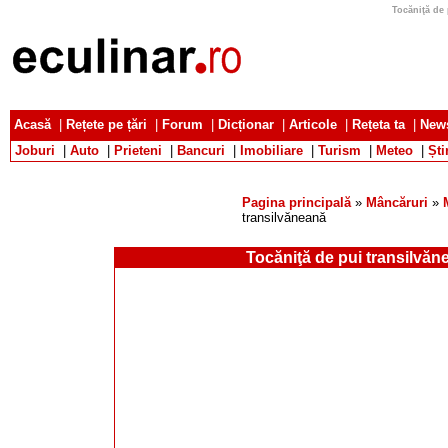
Tocăniţă de 
Acasă
|
Rețete pe țări
|
Forum
|
Dicționar
|
Articole
|
Rețeta ta
|
News
Joburi
|
Auto
|
Prieteni
|
Bancuri
|
Imobiliare
|
Turism
|
Meteo
|
Ști
Pagina principală
»
Mâncăruri
»
transilvăneană
Tocăniţă de pui transilvăn