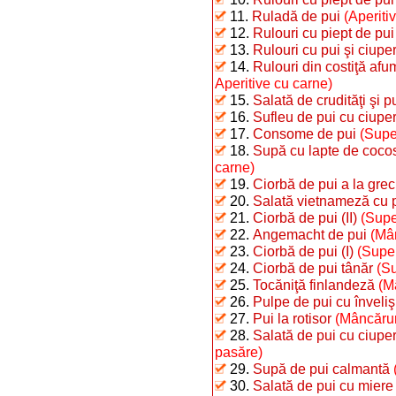
11.
Ruladă de pui
(Aperiti
12.
Rulouri cu piept de pui
13.
Rulouri cu pui şi ciuper
14.
Rulouri din costiţă afu
Aperitive cu carne)
15.
Salată de crudităţi şi p
16.
Sufleu de pui cu ciuper
17.
Consome de pui
(Supe
18.
Supă cu lapte de cocos
carne)
19.
Ciorbă de pui a la grec
20.
Salată vietnameză cu 
21.
Ciorbă de pui (II)
(Supe
22.
Angemacht de pui
(Mâ
23.
Ciorbă de pui (I)
(Supe,
24.
Ciorbă de pui tânăr
(Su
25.
Tocăniţă finlandeză
(M
26.
Pulpe de pui cu înveliş
27.
Pui la rotisor
(Mâncăruri
28.
Salată de pui cu ciuperc
pasăre)
29.
Supă de pui calmantă
30.
Salată de pui cu miere