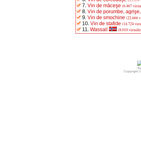
7.
Vin de măceşe
(6.467 vizua
8.
Vin de porumbe, agrişe,
9.
Vin de smochine
(22.666 v
10.
Vin de stafide
(14.724 vizu
11.
Wassail
(8.010 vizualiz
Pu
Copyright 