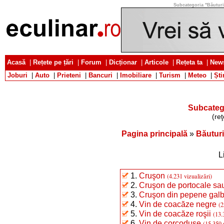
Subcategoria "Băuturi c
Acasă
|
Rețete pe țări
|
Forum
|
Dicționar
|
Articole
|
Rețeta ta
|
News
Joburi
|
Auto
|
Prieteni
|
Bancuri
|
Imobiliare
|
Turism
|
Meteo
|
Ști
Subcatego
(reţ
Pagina principală
»
Băuturi
L
1.
Cruşon
(4.231 vizualizări)
2.
Cruşon de portocale sa
3.
Cruşon din pepene gal
4.
Vin de coacăze negre
(2
5.
Vin de coacăze roşii
(13.
6.
Vin de corcoduşe
(15.359 