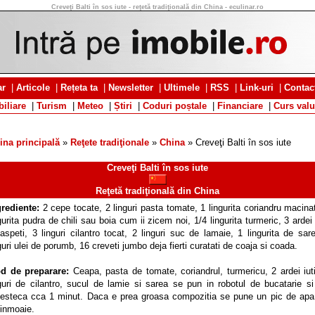
Creveţi Balti în sos iute - reţetă tradiţională din China - eculinar.ro
ar
|
Articole
|
Rețeta ta
|
Newsletter
|
Ultimele
|
RSS
|
Link-uri
|
Contac
iliare
|
Turism
|
Meteo
|
Știri
|
Coduri poștale
|
Financiare
|
Curs valu
ina principală
»
Reţete tradiţionale
»
China
» Creveţi Balti în sos iute
Creveţi Balti în sos iute
Reţetă tradiţională din China
grediente:
2 cepe tocate, 2 linguri pasta tomate, 1 lingurita coriandru macina
gurita pudra de chili sau boia cum ii zicem noi, 1/4 lingurita turmeric, 3 ardei 
aspeti, 3 linguri cilantro tocat, 2 linguri suc de lamaie, 1 lingurita de sar
guri ulei de porumb, 16 creveti jumbo deja fierti curatati de coaja si coada.
d de preparare:
Ceapa, pasta de tomate, coriandrul, turmericu, 2 ardei iut
guri de cilantro, sucul de lamie si sarea se pun in robotul de bucatarie s
esteca cca 1 minut. Daca e prea groasa compozitia se pune un pic de apa
 inmoaie.