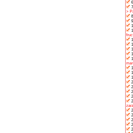
> Pa
fru
mar
zarz