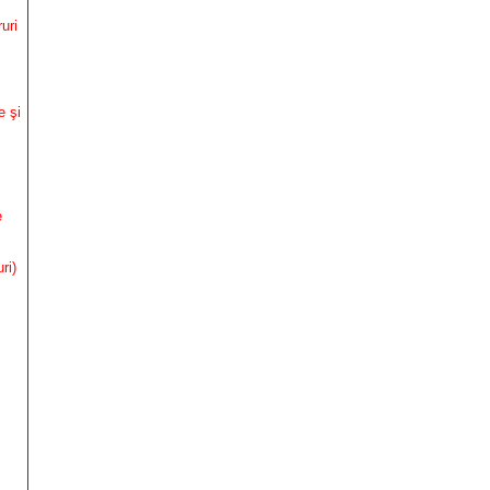
uri
e şi
e
ri)