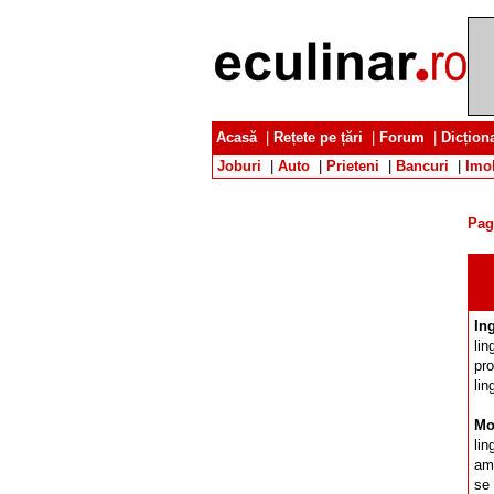
Acasă
|
Rețete pe țări
|
Forum
|
Dicțion
Joburi
|
Auto
|
Prieteni
|
Bancuri
|
Imob
Pag
In
lin
pro
lin
Mo
lin
am
se