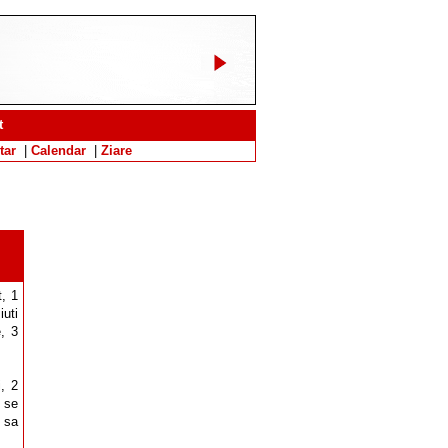
t
tar
|
Calendar
|
Ziare
t, 1
iuti
e, 3
i, 2
i se
 sa