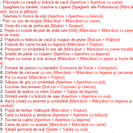
6.
Plăcinţele cu ceapă şi brânză de vacă
(Aperitive > Aperitive cu carne)
7.
Spaghete cu sardele, masline si capere (Spaghetti alla Puttanesca)
(Mâncăr
ste, pizza şi găluşte)
8.
Telemea în frunze de viţă
(Aperitive > Aperitive cu brânză)
9.
Porc cu sos de muştar
(Mâncăruri > Mâncăruri cu carne)
10.
Sirop din coji de portocale
(Băuturi > Siropuri)
11.
Peşte cu crustă de praf de ardei iute (chili)
(Mâncăruri > Mâncăruri cu peşt
cte de mare)
12.
Prăjitură cu brânză de vacă şi magiun de prune
(Dulciuri > Prăjituri)
13.
Friptură din carne tocată cu legume
(Mâncăruri > Fripturi)
14.
Perişoare cu smântână în sos alb
(Mâncăruri > Mâncăruri cu carne tocată)
15.
Şniţele de pâine cu ciuperci
(Aperitive > Aperitive cu legume)
16.
Peşte cu susan şi sos acrişor
(Mâncăruri > Mâncăruri cu peşte şi fructe d
e)
17.
Compot de piersici cu trandafiri
(Conserve de fructe > Compoturi)
18.
Chiftele de zarzavat cu sos
(Mâncăruri > Mâncăruri cu legume şi zarzavatu
19.
Pui cu susan
(Mâncăruri > Fripturi)
20.
Găluşte de griş cu smântână
(Aperitive > Aperitive cu ouă)
21.
Cozonac bucovinean
(Dulciuri > Cozonaci şi checuri)
22.
Salată de andive cu mere
(Salate > Salate de legume)
23.
Omletă verde cu brânză de oaie
(Aperitive > Aperitive cu ouă)
24.
Varză creaţă cu pesmet şi smântână
(Mâncăruri > Mâncăruri cu legume şi
avaturi)
25.
Pulpă de berbec înăbuşită
(Mâncăruri > Fripturi)
26.
Tartă cu brânză şi dovlecei
(Aperitive > Aperitive cu brânză)
27.
Tocinei la cuptor
(Aperitive > Aperitive cu legume)
28.
Carne de porc cu ananas
(Mâncăruri > Mâncăruri cu carne)
29.
Salată germană de ouă
(Salate > Salate cu ouă)