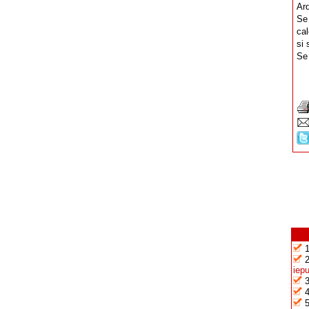
Ard
Se 
ca
si 
Se 
iep