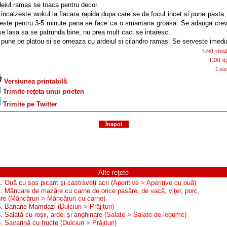
eiul ramas se toaca pentru decor.
incalzeste wokul la flacara rapida dupa care se da focul incet si pune pasta
leste pentru 3-5 minute pana se face ca o smantana groasa. Se adauga creve
se lasa sa se patrunda bine, nu prea mult caci se intaresc.
pune pe platou si se orneaza cu ardeiul si cilandro ramas. Se serveste imedi
8.661 vizual
1.281 tip
2 trim
Versiunea printabilă
Trimite reţeta unui prieten
Trimite pe Twitter
Înapoi
Alte reţete
1.
Ouă cu sos picant şi castraveţi acri
(Aperitive > Aperitive cu ouă)
2.
Mâncare de mazăre cu carne de orice pasăre, de vacă, viţel, porc,
ure
(Mâncăruri > Mâncăruri cu carne)
3.
Banane Mamdazi
(Dulciuri > Prăjituri)
4.
Salată cu roşii, ardei şi anghinare
(Salate > Salate de legume)
5.
Savarină cu fructe
(Dulciuri > Prăjituri)