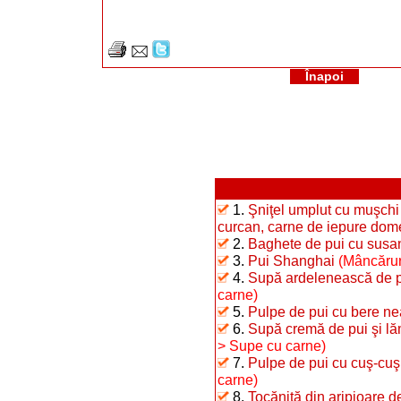
Înapoi
1.
Şniţel umplut cu muşchi 
curcan, carne de iepure dome
2.
Baghete de pui cu susa
3.
Pui Shanghai
(Mâncăruri
4.
Supă ardelenească de p
carne)
5.
Pulpe de pui cu bere nea
6.
Supă cremă de pui şi l
> Supe cu carne)
7.
Pulpe de pui cu cuş-cuş 
carne)
8.
Tocăniţă din aripioare d