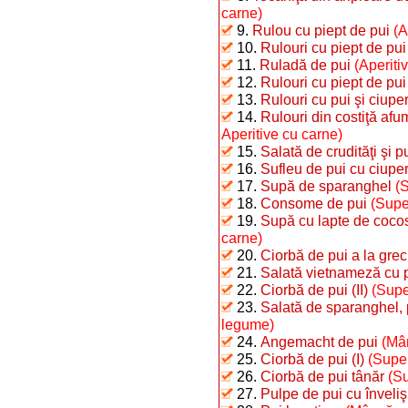
carne)
9.
Rulou cu piept de pui
(A
10.
Rulouri cu piept de pui 
11.
Ruladă de pui
(Aperiti
12.
Rulouri cu piept de pui
13.
Rulouri cu pui şi ciuper
14.
Rulouri din costiţă afu
Aperitive cu carne)
15.
Salată de crudităţi şi p
16.
Sufleu de pui cu ciuper
17.
Supă de sparanghel
(
18.
Consome de pui
(Supe
19.
Supă cu lapte de cocos
carne)
20.
Ciorbă de pui a la grec
21.
Salată vietnameză cu 
22.
Ciorbă de pui (II)
(Supe
23.
Salată de sparanghel, 
legume)
24.
Angemacht de pui
(Mâ
25.
Ciorbă de pui (I)
(Supe,
26.
Ciorbă de pui tânăr
(Su
27.
Pulpe de pui cu înveliş