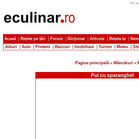
Pui cu
Acasă
|
Rețete pe țări
|
Forum
|
Dicționar
|
Articole
|
Rețeta ta
|
News
Joburi
|
Auto
|
Prieteni
|
Bancuri
|
Imobiliare
|
Turism
|
Meteo
|
Ști
Pagina principală
»
Mâncăruri
»
Pui cu sparanghel