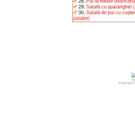
28.
Pui la rotisor
(Mâncăruri
29.
Salată cu sparanghel
30.
Salată de pui cu ciuperc
pasăre)
Pu
Copyright 