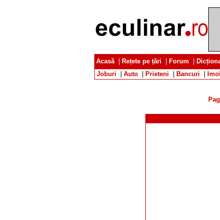
Acasă
|
Rețete pe țări
|
Forum
|
Dicțion
Joburi
|
Auto
|
Prieteni
|
Bancuri
|
Imob
Pag