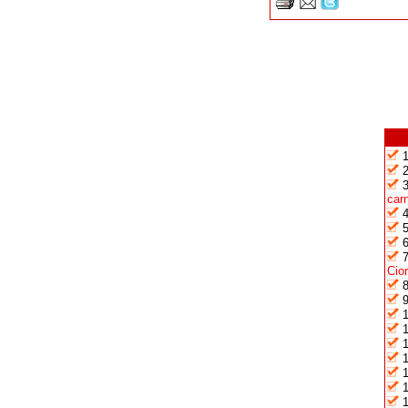
car
Cio