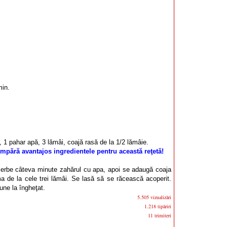
min.
, 1 pahar apă, 3 lămâi, coajă rasă de la 1/2 lămâie.
mpără avantajos ingredientele pentru această reţetă!
ierbe câteva minute zahărul cu apa, apoi se adaugă coaja
a de la cele trei lămâi. Se lasă să se răcească acoperit.
une la îngheţat.
5.505 vizualizări
1.218 tipăriri
11 trimiteri