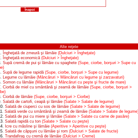
Înapoi
Alte reţete
1.
Îngheţată de zmeură şi lămâie
(Dulciuri > Îngheţate)
2.
Îngheţată economică
(Dulciuri > Îngheţate)
3.
Supă cremă de pui şi lămâie cu spaghete
(Supe, ciorbe, borşuri > Supe cu
ne)
4.
Supă de legume rapidă
(Supe, ciorbe, borşuri > Supe cu legume)
5.
Legume cu lămâie
(Mâncăruri > Mâncăruri cu legume şi zarzavaturi)
6.
Somon cu lămâie
(Mâncăruri > Mâncăruri cu peşte şi fructe de mare)
7.
Ciorbă de miel cu smântână şi zeamă de lămâie
(Supe, ciorbe, borşuri >
rbe)
8.
Ciorbă de lămâie
(Supe, ciorbe, borşuri > Ciorbe)
9.
Salată de cartofi, ceapă şi lămâie
(Salate > Salate de legume)
10.
Salată de ciuperci cu sos de lămâie
(Salate > Salate de legume)
11.
Salată verde cu smântână şi zeamă de lămâie
(Salate > Salate de legume
12.
Salată de pui cu miere şi lămâie
(Salate > Salate cu carne de pasăre)
13.
Salată rapidă cu ton
(Salate > Salate cu peşte)
14.
Icre cu măsline şi lămâie
(Aperitive > Aperitive cu peşte)
15.
Salată de căpşuni cu lămâie şi rom
(Dulciuri > Salate de fructe)
16.
Trandafiraş cu cremă de lămâie
(Dulciuri > Creme)