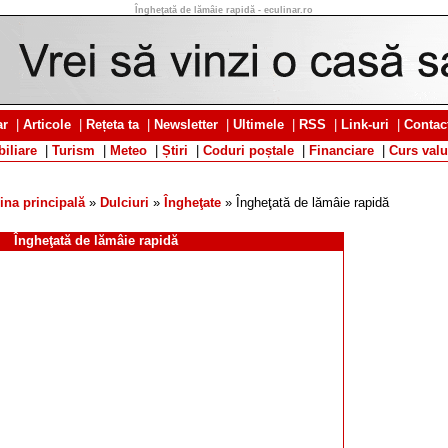
Îngheţată de lămâie rapidă - eculinar.ro
ar
|
Articole
|
Rețeta ta
|
Newsletter
|
Ultimele
|
RSS
|
Link-uri
|
Contac
iliare
|
Turism
|
Meteo
|
Știri
|
Coduri poștale
|
Financiare
|
Curs valu
ina principală
»
Dulciuri
»
Îngheţate
» Îngheţată de lămâie rapidă
Îngheţată de lămâie rapidă