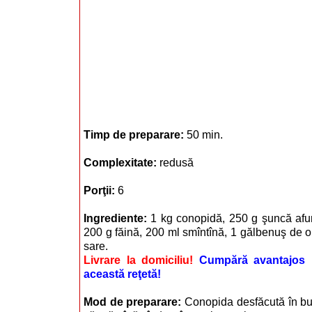
Timp de preparare:
50 min.
Complexitate:
redusă
Porţii:
6
Ingrediente:
1 kg conopidă, 250 g şuncă afum
200 g făină, 200 ml smîntînă, 1 gălbenuş de o
sare.
Livrare la domiciliu!
Cumpără avantajos i
această reţetă!
Mod de preparare:
Conopida desfăcută în bu