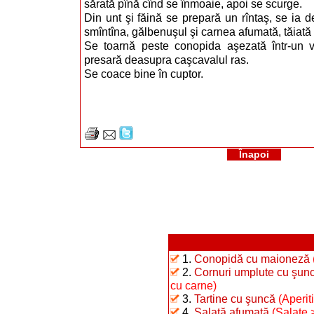
sărată pînă cînd se înmoaie, apoi se scurge.
Din unt şi făină se prepară un rîntaş, se ia 
smîntîna, gălbenuşul şi carnea afumată, tăiată f
Se toarnă peste conopida aşezată într-un v
presară deasupra caşcavalul ras.
Se coace bine în cuptor.
Înapoi
1.
Conopidă cu maioneză
2.
Cornuri umplute cu şunc
cu carne)
3.
Tartine cu şuncă
(Aperit
4.
Salată afumată
(Salate 