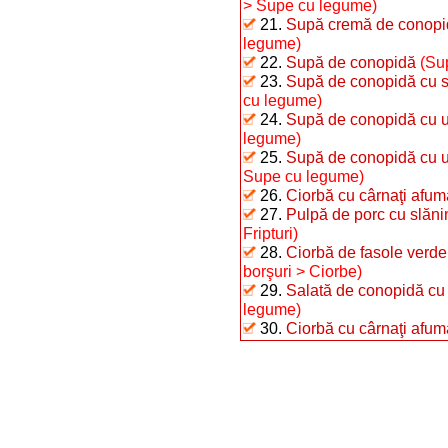
> Supe cu legume)
21.
Supă cremă de conopid
legume)
22.
Supă de conopidă
(Su
23.
Supă de conopidă cu 
cu legume)
24.
Supă de conopidă cu u
legume)
25.
Supă de conopidă cu u
Supe cu legume)
26.
Ciorbă cu cârnaţi afuma
27.
Pulpă de porc cu slăni
Fripturi)
28.
Ciorbă de fasole verde,
borşuri > Ciorbe)
29.
Salată de conopidă cu i
legume)
30.
Ciorbă cu cârnaţi afum