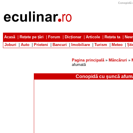
Conopidă c
Acasă
|
Rețete pe țări
|
Forum
|
Dicționar
|
Articole
|
Rețeta ta
|
News
Joburi
|
Auto
|
Prieteni
|
Bancuri
|
Imobiliare
|
Turism
|
Meteo
|
Ști
Pagina principală
»
Mâncăruri
»
afumată
Conopidă cu şuncă afum