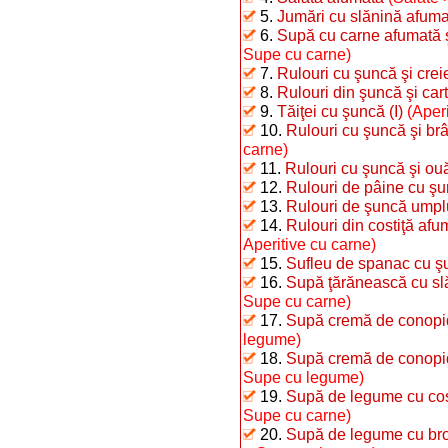
5.
Jumări cu slănină afum
6.
Supă cu carne afumată ş
Supe cu carne)
7.
Rulouri cu şuncă şi crei
8.
Rulouri din şuncă şi cart
9.
Tăiţei cu şuncă (I)
(Aperi
10.
Rulouri cu şuncă şi brâ
carne)
11.
Rulouri cu şuncă şi ou
12.
Rulouri de pâine cu ş
13.
Rulouri de şuncă umpl
14.
Rulouri din costiţă afu
Aperitive cu carne)
15.
Sufleu de spanac cu ş
16.
Supă ţărănească cu sl
Supe cu carne)
17.
Supă cremă de conopid
legume)
18.
Supă cremă de conopi
Supe cu legume)
19.
Supă de legume cu cos
Supe cu carne)
20.
Supă de legume cu bro