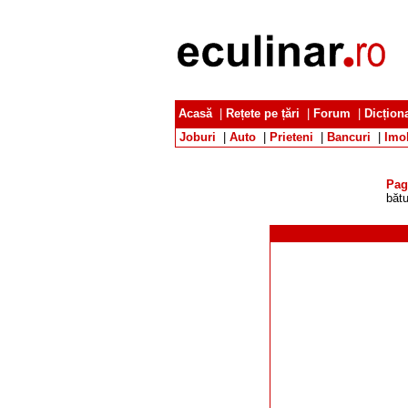
Acasă
|
Rețete pe țări
|
Forum
|
Dicțion
Joburi
|
Auto
|
Prieteni
|
Bancuri
|
Imob
Pag
bătu