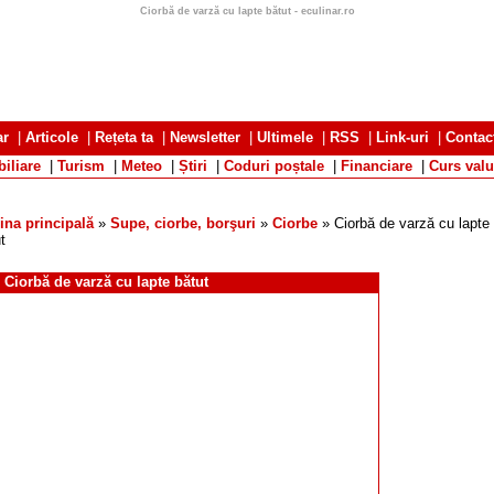
Ciorbă de varză cu lapte bătut - eculinar.ro
ar
|
Articole
|
Rețeta ta
|
Newsletter
|
Ultimele
|
RSS
|
Link-uri
|
Contac
iliare
|
Turism
|
Meteo
|
Știri
|
Coduri poștale
|
Financiare
|
Curs valu
ina principală
»
Supe, ciorbe, borşuri
»
Ciorbe
» Ciorbă de varză cu lapte
t
Ciorbă de varză cu lapte bătut