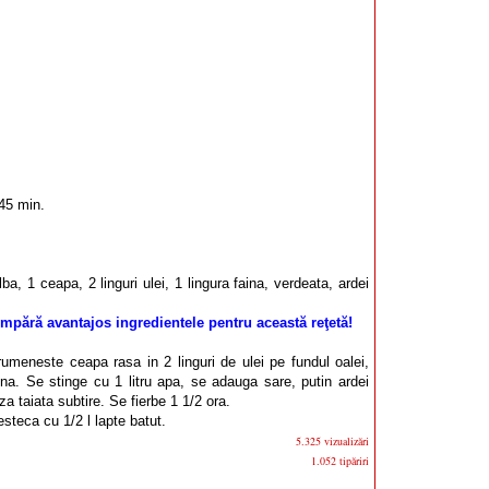
45 min.
ba, 1 ceapa, 2 linguri ulei, 1 lingura faina, verdeata, ardei
mpără avantajos ingredientele pentru această reţetă!
umeneste ceapa rasa in 2 linguri de ulei pe fundul oalei,
na. Se stinge cu 1 litru apa, se adauga sare, putin ardei
za taiata subtire. Se fierbe 1 1/2 ora.
steca cu 1/2 l lapte batut.
5.325 vizualizări
1.052 tipăriri