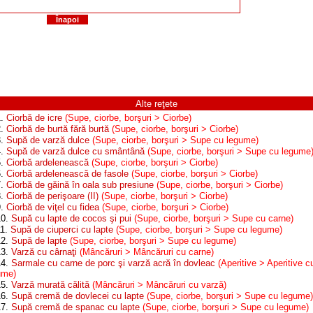
Înapoi
Alte reţete
1.
Ciorbă de icre
(Supe, ciorbe, borşuri > Ciorbe)
2.
Ciorbă de burtă fără burtă
(Supe, ciorbe, borşuri > Ciorbe)
3.
Supă de varză dulce
(Supe, ciorbe, borşuri > Supe cu legume)
4.
Supă de varză dulce cu smântână
(Supe, ciorbe, borşuri > Supe cu legume
5.
Ciorbă ardelenească
(Supe, ciorbe, borşuri > Ciorbe)
6.
Ciorbă ardelenească de fasole
(Supe, ciorbe, borşuri > Ciorbe)
7.
Ciorbă de găină în oala sub presiune
(Supe, ciorbe, borşuri > Ciorbe)
8.
Ciorbă de perişoare (II)
(Supe, ciorbe, borşuri > Ciorbe)
9.
Ciorbă de viţel cu fidea
(Supe, ciorbe, borşuri > Ciorbe)
10.
Supă cu lapte de cocos şi pui
(Supe, ciorbe, borşuri > Supe cu carne)
11.
Supă de ciuperci cu lapte
(Supe, ciorbe, borşuri > Supe cu legume)
12.
Supă de lapte
(Supe, ciorbe, borşuri > Supe cu legume)
13.
Varză cu cârnaţi
(Mâncăruri > Mâncăruri cu carne)
14.
Sarmale cu carne de porc şi varză acră în dovleac
(Aperitive > Aperitive c
ume)
15.
Varză murată călită
(Mâncăruri > Mâncăruri cu varză)
16.
Supă cremă de dovlecei cu lapte
(Supe, ciorbe, borşuri > Supe cu legume)
17.
Supă cremă de spanac cu lapte
(Supe, ciorbe, borşuri > Supe cu legume)