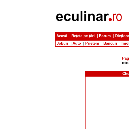
Acasă
|
Rețete pe țări
|
Forum
|
Dicțion
Joburi
|
Auto
|
Prieteni
|
Bancuri
|
Imob
Pag
miro
Che