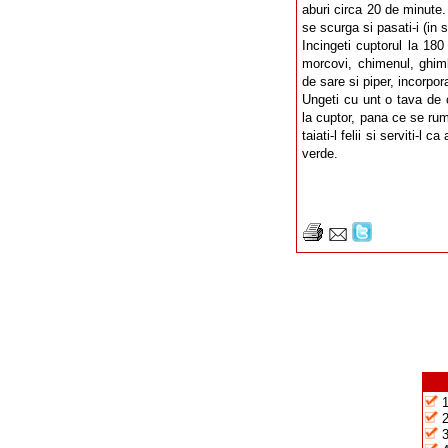
aburi circa 20 de minute. 
se scurga si pasati-i (in 
Incingeti cuptorul la 180
morcovi, chimenul, ghimb
de sare si piper, incorpor
Ungeti cu unt o tava de c
la cuptor, pana ce se rum
taiati-l felii si serviti-l
verde.