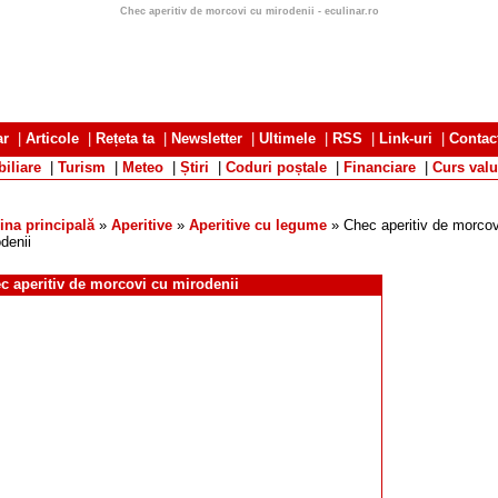
Chec aperitiv de morcovi cu mirodenii - eculinar.ro
ar
|
Articole
|
Rețeta ta
|
Newsletter
|
Ultimele
|
RSS
|
Link-uri
|
Contac
iliare
|
Turism
|
Meteo
|
Știri
|
Coduri poștale
|
Financiare
|
Curs valu
ina principală
»
Aperitive
»
Aperitive cu legume
» Chec aperitiv de morcov
denii
c aperitiv de morcovi cu mirodenii