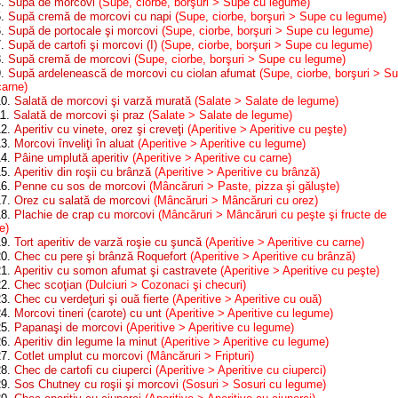
4.
Supă de morcovi
(Supe, ciorbe, borşuri > Supe cu legume)
5.
Supă cremă de morcovi cu napi
(Supe, ciorbe, borşuri > Supe cu legume)
6.
Supă de portocale şi morcovi
(Supe, ciorbe, borşuri > Supe cu legume)
7.
Supă de cartofi şi morcovi (I)
(Supe, ciorbe, borşuri > Supe cu legume)
8.
Supă cremă de morcovi
(Supe, ciorbe, borşuri > Supe cu legume)
9.
Supă ardelenească de morcovi cu ciolan afumat
(Supe, ciorbe, borşuri > S
carne)
10.
Salată de morcovi şi varză murată
(Salate > Salate de legume)
11.
Salată de morcovi şi praz
(Salate > Salate de legume)
12.
Aperitiv cu vinete, orez şi creveţi
(Aperitive > Aperitive cu peşte)
13.
Morcovi înveliţi în aluat
(Aperitive > Aperitive cu legume)
14.
Pâine umplută aperitiv
(Aperitive > Aperitive cu carne)
15.
Aperitiv din roşii cu brânză
(Aperitive > Aperitive cu brânză)
16.
Penne cu sos de morcovi
(Mâncăruri > Paste, pizza şi găluşte)
17.
Orez cu salată de morcovi
(Mâncăruri > Mâncăruri cu orez)
18.
Plachie de crap cu morcovi
(Mâncăruri > Mâncăruri cu peşte şi fructe de
e)
19.
Tort aperitiv de varză roşie cu şuncă
(Aperitive > Aperitive cu carne)
20.
Chec cu pere şi brânză Roquefort
(Aperitive > Aperitive cu brânză)
21.
Aperitiv cu somon afumat şi castravete
(Aperitive > Aperitive cu peşte)
22.
Chec scoţian
(Dulciuri > Cozonaci şi checuri)
23.
Chec cu verdeţuri şi ouă fierte
(Aperitive > Aperitive cu ouă)
24.
Morcovi tineri (carote) cu unt
(Aperitive > Aperitive cu legume)
25.
Papanaşi de morcovi
(Aperitive > Aperitive cu legume)
26.
Aperitiv din legume la minut
(Aperitive > Aperitive cu legume)
27.
Cotlet umplut cu morcovi
(Mâncăruri > Fripturi)
28.
Chec de cartofi cu ciuperci
(Aperitive > Aperitive cu ciuperci)
29.
Sos Chutney cu roşii şi morcovi
(Sosuri > Sosuri cu legume)