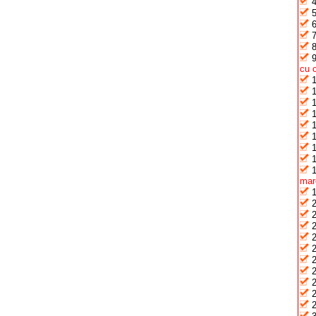
cu 
mar