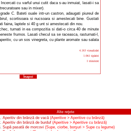
Incercati cu varful unui cutit daca s-au inmuiat, lasati-i sa
strecuratoare sau in mixer).
 grade C. Bateti ouale intr-un castron, adaugati piureul de
irul, scortisoara si nucsoara si amestecati bine. Gustati
ati faina, laptele si 40 g unt si amestecati din nou.
hec, turnati in ea compozitia si dati-o circa 40 de minute
eneste frumos. Lasati checul sa se raceasca, rasturnati-l,
 ca aperitiv, cu un sos vinegreta, cu plante aromate sau salata
4.183 vizualizări
1.061 tipăriri
1 trimitere
Înapoi
Alte reţete
1.
Aperitiv din brânză de vacă
(Aperitive > Aperitive cu brânză)
2.
Aperitiv din brânză de burduf
(Aperitive > Aperitive cu brânză)
3.
Supă pasată de morcovi
(Supe, ciorbe, borşuri > Supe cu legume)