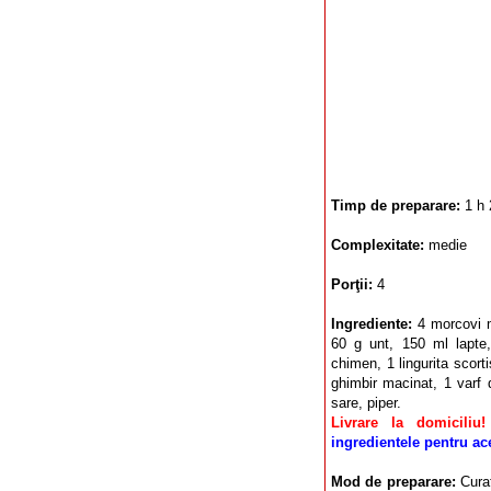
Timp de preparare:
1 h 
Complexitate:
medie
Porţii:
4
Ingrediente:
4 morcovi m
60 g unt, 150 ml lapte
chimen, 1 lingurita scorti
ghimbir macinat, 1 varf 
sare, piper.
Livrare la domiciliu!
ingredientele pentru ace
Mod de preparare:
Curat