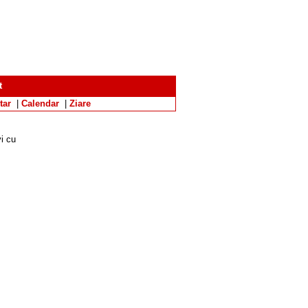
t
tar
|
Calendar
|
Ziare
i cu