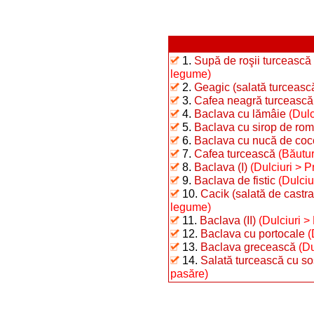
1.
Supă de roşii turcească
legume)
2.
Geagic (salată turceasc
3.
Cafea neagră turcească
4.
Baclava cu lămâie
(Dulc
5.
Baclava cu sirop de rom
6.
Baclava cu nucă de coc
7.
Cafea turcească
(Băutur
8.
Baclava (I)
(Dulciuri > Pr
9.
Baclava de fistic
(Dulciur
10.
Cacik (salată de castra
legume)
11.
Baclava (II)
(Dulciuri > 
12.
Baclava cu portocale
(
13.
Baclava grecească
(Du
14.
Salată turcească cu sos
pasăre)