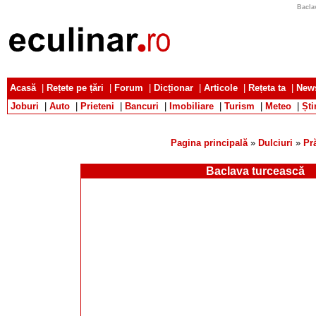
Baclav
Acasă
|
Rețete pe țări
|
Forum
|
Dicționar
|
Articole
|
Rețeta ta
|
News
Joburi
|
Auto
|
Prieteni
|
Bancuri
|
Imobiliare
|
Turism
|
Meteo
|
Ști
Pagina principală
»
Dulciuri
»
Pră
Baclava turcească