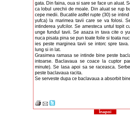
gata. Din faina, oua si sare se face un aluat. 
ca lobul urechii de moale. Din aluat se rup 
cepe medii. Bucatile astfel rupte (30) se intin
yufca) la marimea tavii care se va folosi. S
intinderea yufcilor. Se amesteca untul topit c
unge fundul tavii. Se asaza in tava cite o yuf
nuca pisata pina se pun toate foile si toata nuc
ies peste marginea tavii se intorc spre tava
lung si in lat.
Grasimea ramasa se intinde bine peste bacla
intoarse. Baclavaua se coace la cuptor p
minute). Se lasa apoi sa se raceasca. Serbet
peste baclavaua racita.
Se serveste dupa ce baclavaua a absorbit bine
Înapoi