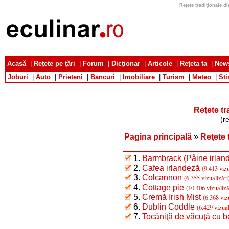
Reţete tradiţionale din
Acasă
|
Rețete pe țări
|
Forum
|
Dicționar
|
Articole
|
Rețeta ta
|
News
Joburi
|
Auto
|
Prieteni
|
Bancuri
|
Imobiliare
|
Turism
|
Meteo
|
Ști
Reţete tr
(r
Pagina principală
»
Reţete 
1.
Barmbrack (Pâine irland
2.
Cafea irlandeză
(9.413 vizu
3.
Colcannon
(6.355 vizualizări
4.
Cottage pie
(10.406 vizualiză
5.
Cremă Irish Mist
(6.368 viz
6.
Dublin Coddle
(6.429 vizual
7.
Tocăniţă de văcuţă cu b