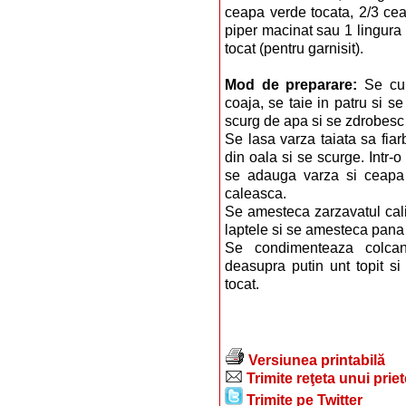
ceapa verde tocata, 2/3 cea
piper macinat sau 1 lingura 
tocat (pentru garnisit).
Mod de preparare:
Se cur
coaja, se taie in patru si 
scurg de apa si se zdrobesc c
Se lasa varza taiata sa fiar
din oala si se scurge. Intr-
se adauga varza si ceapa 
caleasca.
Se amesteca zarzavatul calit
laptele si se amesteca pana
Se condimenteaza colcan
deasupra putin unt topit si
tocat.
Versiunea printabilă
Trimite reţeta unui prie
Trimite pe Twitter