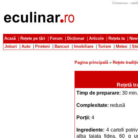
Colcannon - reţetă
Acasă
|
Rețete pe țări
|
Forum
|
Dicționar
|
Articole
|
Rețeta ta
|
News
Joburi
|
Auto
|
Prieteni
|
Bancuri
|
Imobiliare
|
Turism
|
Meteo
|
Ști
Pagina principală
»
Reţete tradiţ
Reţetă tr
Timp de preparare:
30 min.
Complexitate:
redusă
Porţii:
4
Ingrediente:
4 cartofi potri
alba taiata fidea, 60 g u