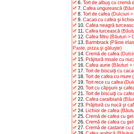
6.
Tort de albuş cu cremă 
7.
Cafea ungurească
(Băut
8.
Tort de cafea
(Dulciuri > 
9.
Cacao cu cafea şi lichio
10.
Cafea neagră turceas
11.
Cafea turcească
(Băutu
12.
Cafea filtru
(Băuturi > 
13.
Barmbrack (Pâine irlan
Paste, pizza şi găluşte)
14.
Cremă de cafea
(Dulci
15.
Prăjitură moale cu nuc
16.
Cafea aurie
(Băuturi >
17.
Tort de biscuiţi cu caca
18.
Tort de cafea cu mure
19.
Tort rece cu cafea
(Dulc
20.
Tort cu căpşuni şi cafe
21.
Tort de biscuiţi cu cafe
22.
Cafea caraibiană
(Băut
23.
Prăjitură cu nucă şi ca
24.
Lichior de cafea
(Băutu
25.
Cremă de cafea cu gelat
26.
Cremă de cafea cu gela
27.
Cremă de castane cu ca
28.
Cafea arabică
(Băuturi