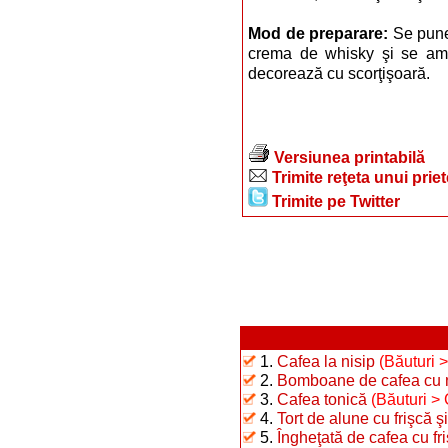
Mod de preparare:
Se pune
crema de whisky şi se ame
decorează cu scorţişoară.
Versiunea printabilă
Trimite reţeta unui prie
Trimite pe Twitter
1.
Cafea la nisip
(Băuturi 
2.
Bomboane de cafea cu 
3.
Cafea tonică
(Băuturi > 
4.
Tort de alune cu frişcă ş
5.
Îngheţată de cafea cu fr