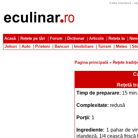
Cafea irlandeză - reţ
Acasă
|
Rețete pe țări
|
Forum
|
Dicționar
|
Articole
|
Rețeta ta
|
News
Joburi
|
Auto
|
Prieteni
|
Bancuri
|
Imobiliare
|
Turism
|
Meteo
|
Ști
Pagina principală
»
Reţete tradiţ
Ca
Reţetă tr
Timp de preparare:
15 min.
Complexitate:
redusă
Porţii:
1
Ingrediente:
1 pahar de vin
irlandeză, 1/4 ceaşcă frişcă 