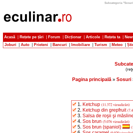
Subcategoria "Sosuri r
Acasă
|
Rețete pe țări
|
Forum
|
Dicționar
|
Articole
|
Rețeta ta
|
News
Joburi
|
Auto
|
Prieteni
|
Bancuri
|
Imobiliare
|
Turism
|
Meteo
|
Ști
Subcateg
(reţ
Pagina principală
»
Sosuri
1.
Ketchup
(11.372 vizualizări)
2.
Ketchup din grepfruit
(7.4
3.
Salsa de roşii şi măslin
4.
Sos brun
(5.076 vizualizări)
5.
Sos brun (spaniol)
(
6.
Sos caramel
(9.920 vizualiză