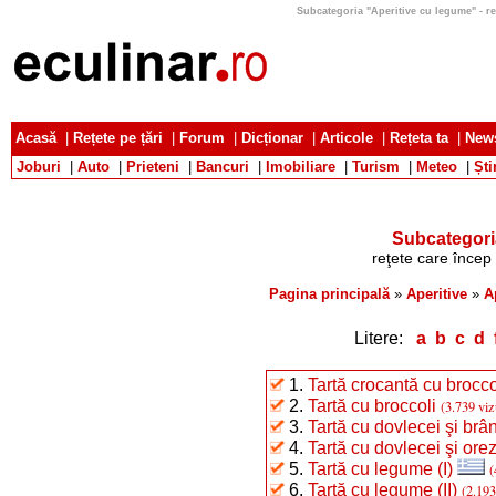
Subcategoria "Aperitive cu legume" - reţe
Acasă
|
Rețete pe țări
|
Forum
|
Dicționar
|
Articole
|
Rețeta ta
|
News
Joburi
|
Auto
|
Prieteni
|
Bancuri
|
Imobiliare
|
Turism
|
Meteo
|
Ști
Subcategori
reţete care încep 
Pagina principală
»
Aperitive
»
A
Litere:
a
b
c
d
1.
Tartă crocantă cu brocco
2.
Tartă cu broccoli
(3.739 viz
3.
Tartă cu dovlecei şi brâ
4.
Tartă cu dovlecei şi ore
5.
Tartă cu legume (I)
(
6.
Tartă cu legume (II)
(2.193