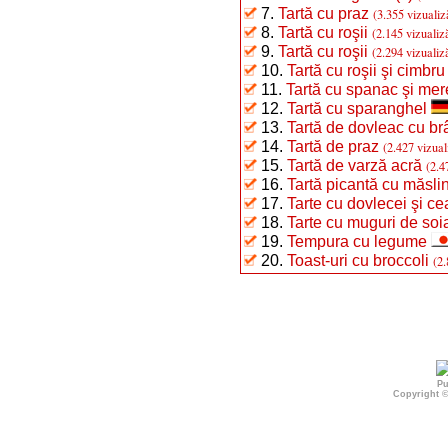
7.
Tartă cu praz
(3.355 vizualiz
8.
Tartă cu roşii
(2.145 vizualiză
9.
Tartă cu roşii
(2.294 vizualiză
10.
Tartă cu roşii şi cimbru
11.
Tartă cu spanac şi mer
12.
Tartă cu sparanghel
13.
Tartă de dovleac cu b
14.
Tartă de praz
(2.427 vizual
15.
Tartă de varză acră
(2.4
16.
Tartă picantă cu măsli
17.
Tarte cu dovlecei şi c
18.
Tarte cu muguri de soi
19.
Tempura cu legume
20.
Toast-uri cu broccoli
(2.
Pu
Copyright 