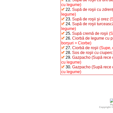
cu legume)
22.
Supă de roşii cu zdren
legume)
23.
Supă de roşii şi orez
(
24.
Supă de roşii turceasc
legume)
25.
Supă cremă de roşii
(S
26.
Ciorbă de legume cu p
borşuri > Ciorbe)
27.
Ciorbă de roşii
(Supe, 
28.
Sos de roşii cu ciuperc
29.
Gazpacho (Supă rece de
cu legume)
30.
Gazpacho (Supă rece de 
cu legume)
Pu
Copyright 