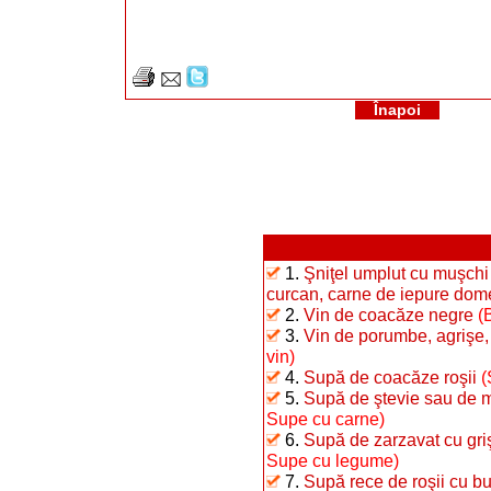
Înapoi
1.
Şniţel umplut cu muşchi 
curcan, carne de iepure dome
2.
Vin de coacăze negre
(
3.
Vin de porumbe, agrişe,
vin)
4.
Supă de coacăze roşii
(
5.
Supă de ştevie sau de m
Supe cu carne)
6.
Supă de zarzavat cu gri
Supe cu legume)
7.
Supă rece de roşii cu b