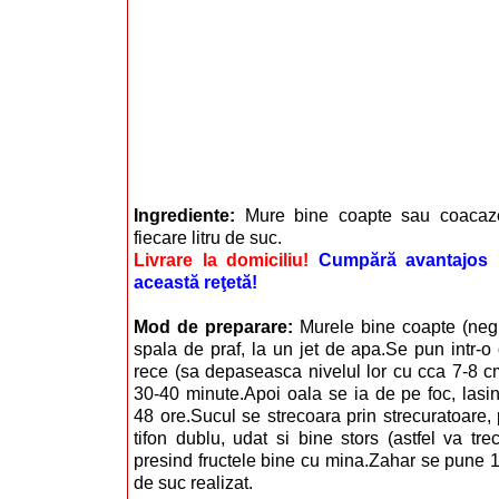
Ingrediente:
Mure bine coapte sau coacaz
fiecare litru de suc.
Livrare la domiciliu!
Cumpără avantajos i
această reţetă!
Mod de preparare:
Murele bine coapte (neg
spala de praf, la un jet de apa.Se pun intr-o
rece (sa depaseasca nivelul lor cu cca 7-8 cm
30-40 minute.Apoi oala se ia de pe foc, lasin
48 ore.Sucul se strecoara prin strecuratoare,
tifon dublu, udat si bine stors (astfel va tr
presind fructele bine cu mina.Zahar se pune 1 
de suc realizat.