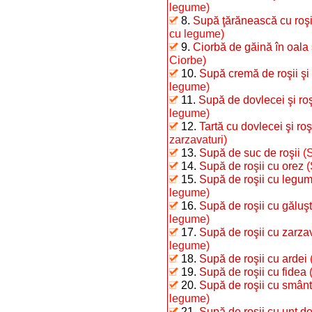
legume)
8.
Supă ţărănească cu roşii 
cu legume)
9.
Ciorbă de găină în oala
Ciorbe)
10.
Supă cremă de roşii şi
legume)
11.
Supă de dovlecei şi roş
legume)
12.
Tartă cu dovlecei şi roş
zarzavaturi)
13.
Supă de suc de roşii
(
14.
Supă de roşii cu orez
(
15.
Supă de roşii cu legu
legume)
16.
Supă de roşii cu găluş
legume)
17.
Supă de roşii cu zarzav
legume)
18.
Supă de roşii cu ardei
19.
Supă de roşii cu fidea
20.
Supă de roşii cu smân
legume)
21.
Supă de roşii cu unt d