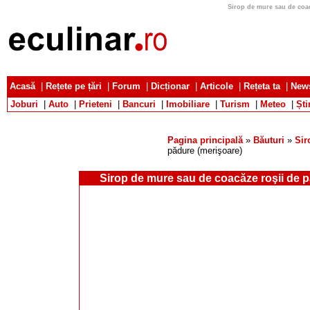
Sirop de mure sau de coac
Acasă
|
Rețete pe țări
|
Forum
|
Dicționar
|
Articole
|
Rețeta ta
|
News
Joburi
|
Auto
|
Prieteni
|
Bancuri
|
Imobiliare
|
Turism
|
Meteo
|
Ști
Pagina principală
»
Băuturi
»
Sir
pădure (merişoare)
Sirop de mure sau de coacăze roşii de p