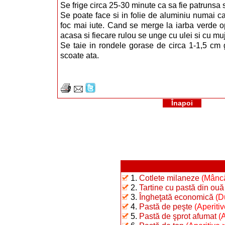
Se frige circa 25-30 minute ca sa fie patrunsa s
Se poate face si in folie de aluminiu numai ca
foc mai iute. Cand se merge la iarba verde o
acasa si fiecare rulou se unge cu ulei si cu mu
Se taie in rondele gorase de circa 1-1,5 cm
scoate ata.
Înapoi
1.
Cotlete milaneze
(Mâncă
2.
Tartine cu pastă din ouă f
3.
Îngheţată economică
(D
4.
Pastă de peşte
(Aperitiv
5.
Pastă de şprot afumat
(