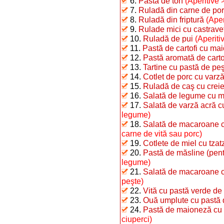
6.
Pastă de ton
(Aperitive 
7.
Ruladă din carne de po
8.
Ruladă din friptură
(Aper
9.
Rulade mici cu castraveţ
10.
Ruladă de pui
(Aperiti
11.
Pastă de cartofi cu ma
12.
Pastă aromată de carto
13.
Tartine cu pastă de pe
14.
Cotlet de porc cu varz
15.
Ruladă de caş cu creie
16.
Salată de legume cu 
17.
Salată de varză acră 
legume)
18.
Salată de macaroane c
carne de vită sau porc)
19.
Cotlete de miel cu tzatz
20.
Pastă de măsline (pentr
legume)
21.
Salată de macaroane c
peşte)
22.
Vită cu pastă verde de 
23.
Ouă umplute cu pastă d
24.
Pastă de maioneză cu 
ciuperci)