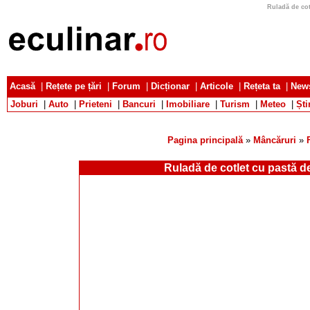
Ruladă de cotl
Acasă
|
Rețete pe țări
|
Forum
|
Dicționar
|
Articole
|
Rețeta ta
|
News
Joburi
|
Auto
|
Prieteni
|
Bancuri
|
Imobiliare
|
Turism
|
Meteo
|
Ști
Pagina principală
»
Mâncăruri
»
Ruladă de cotlet cu pastă d