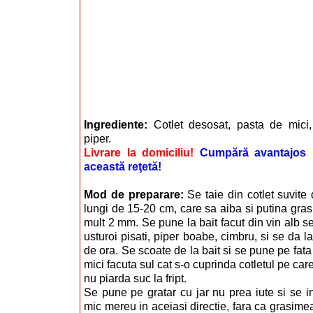
Ingrediente:
Cotlet desosat, pasta de mici,
piper.
Livrare la domiciliu!
Cumpără avantajos i
această reţetă!
Mod de preparare:
Se taie din cotlet suvit
lungi de 15-20 cm, care sa aiba si putina grasi
mult 2 mm. Se pune la bait facut din vin alb s
usturoi pisati, piper boabe, cimbru, si se da l
de ora. Se scoate de la bait si se pune pe fat
mici facuta sul cat s-o cuprinda cotletul pe car
nu piarda suc la fript.
Se pune pe gratar cu jar nu prea iute si se 
mic mereu in aceiasi directie, fara ca grasime