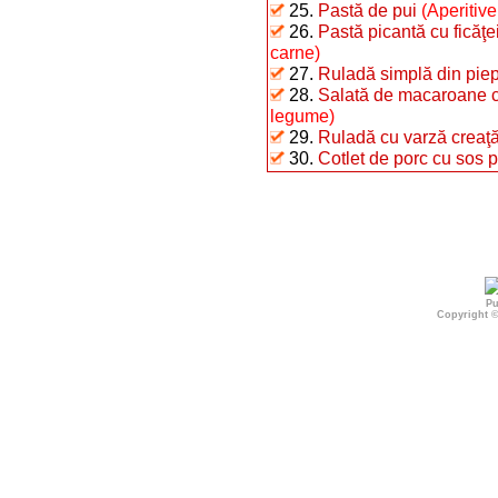
25.
Pastă de pui
(Aperitive
26.
Pastă picantă cu ficăţe
carne)
27.
Ruladă simplă din piep
28.
Salată de macaroane c
legume)
29.
Ruladă cu varză creaţ
30.
Cotlet de porc cu sos p
Pu
Copyright 