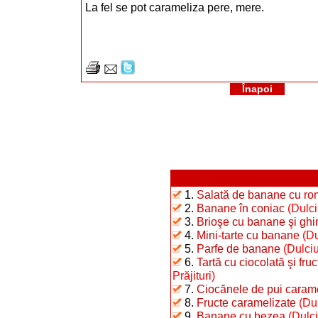
La fel se pot carameliza pere, mere.
Înapoi
1.
Salată de banane cu rom
2.
Banane în coniac
(Dulci
3.
Brioşe cu banane şi ghi
4.
Mini-tarte cu banane
(Du
5.
Parfe de banane
(Dulciu
6.
Tartă cu ciocolată şi fr
Prăjituri)
7.
Ciocănele de pui carame
8.
Fructe caramelizate
(Dul
9.
Banane cu bezea
(Dulci