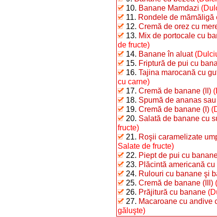
10.
Banane Mamdazi
(Dulc
11.
Rondele de mămăligă 
12.
Cremă de orez cu mere
13.
Mix de portocale cu b
de fructe)
14.
Banane în aluat
(Dulci
15.
Friptură de pui cu ban
16.
Tajina marocană cu gu
cu carne)
17.
Cremă de banane (II)
(
18.
Spumă de ananas sau
19.
Cremă de banane (I)
(
20.
Salată de banane cu s
fructe)
21.
Roşii caramelizate um
Salate de fructe)
22.
Piept de pui cu banan
23.
Plăcintă americană cu
24.
Rulouri cu banane şi 
25.
Cremă de banane (III)
26.
Prăjitură cu banane
(Du
27.
Macaroane cu andive 
găluşte)