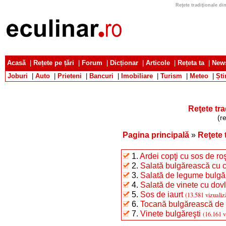
Reţete tradiţionale din
Acasă
|
Rețete pe țări
|
Forum
|
Dicționar
|
Articole
|
Rețeta ta
|
News
Joburi
|
Auto
|
Prieteni
|
Bancuri
|
Imobiliare
|
Turism
|
Meteo
|
Ști
Reţete tra
(r
Pagina principală
»
Reţete 
1.
Ardei copţi cu sos de roş
2.
Salată bulgărească cu c
3.
Salată de legume bulg
4.
Salată de vinete cu dov
5.
Sos de iaurt
(13.581 vizualiz
6.
Tocană bulgărească de 
7.
Vinete bulgăreşti
(16.161 v