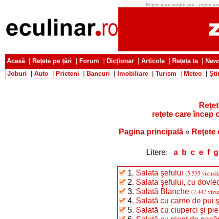
Reţete care conţin pui - reţete car
Acasă
|
Rețete pe țări
|
Forum
|
Dicționar
|
Articole
|
Rețeta ta
|
News
Joburi
|
Auto
|
Prieteni
|
Bancuri
|
Imobiliare
|
Turism
|
Meteo
|
Ști
Reţet
reţete care încep c
Pagina principală
»
Reţete 
Litere:
a
b
c
e
f
g
1.
Salata şefului
(5.535 vizuali
2.
Salata şefului, cu dovle
3.
Salată Blanche
(7.447 vizua
4.
Salată cu carne de pui ş
5.
Salată cu ciuperci şi pie