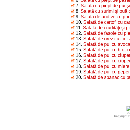
6.
Salată cu piept de pasăr
7.
Salată cu piept de pui 
8.
Salată cu surimi şi ouă 
9.
Salată de andive cu pui 
10.
Salată de cartofi cu cas
11.
Salată de crudităţi şi p
12.
Salată de fasole cu pi
13.
Salată de orez cu cioc
14.
Salată de pui cu avoc
15.
Salată de pui cu brocco
16.
Salată de pui cu ciuperc
17.
Salată de pui cu ciuperc
18.
Salată de pui cu miere
19.
Salată de pui cu pepen
20.
Salată de spanac cu p
Pu
Copyright 