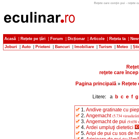
Reţete care conţin pui - reţete ca
Acasă
|
Rețete pe țări
|
Forum
|
Dicționar
|
Articole
|
Rețeta ta
|
News
Joburi
|
Auto
|
Prieteni
|
Bancuri
|
Imobiliare
|
Turism
|
Meteo
|
Ști
Reţet
reţete care încep 
Pagina principală
»
Reţete 
Litere: a
b
c
e
f
g
1.
Andive gratinate cu piep
2.
Angemacht
(5.734 vizualizări
3.
Angemacht de pui
(9.658 v
4.
Ardei umpluţi dietetici
5.
Aripi de pui cu sos de h