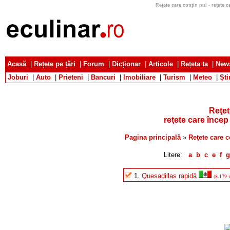
Reţete care conţin pui - reţete ca
Acasă
|
Rețete pe țări
|
Forum
|
Dicționar
|
Articole
|
Rețeta ta
|
News
Joburi
|
Auto
|
Prieteni
|
Bancuri
|
Imobiliare
|
Turism
|
Meteo
|
Ști
Reţet
reţete care încep
Pagina principală
»
Reţete care c
Litere:
a
b
c
e
f
g
1.
Quesadillas rapidă
(8.179 v