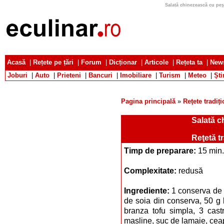
Salată chinezească cu peşt
Acasă
|
Rețete pe țări
|
Forum
|
Dicționar
|
Articole
|
Rețeta ta
|
News
Joburi
|
Auto
|
Prieteni
|
Bancuri
|
Imobiliare
|
Turism
|
Meteo
|
Ști
Pagina principală
»
Reţete tradiţ
Salată c
Reţetă t
Timp de preparare:
15 min.
Complexitate:
redusă
Ingrediente:
1 conserva de 
de soia din conserva, 50 g l
branza tofu simpla, 3 castr
masline, suc de lamaie, cea