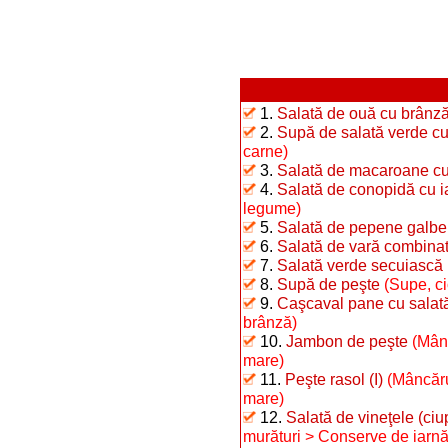
1.
Salată de ouă cu brânz
2.
Supă de salată verde cu
carne)
3.
Salată de macaroane cu 
4.
Salată de conopidă cu ia
legume)
5.
Salată de pepene galben
6.
Salată de vară combina
7.
Salată verde secuiască
8.
Supă de peşte
(Supe, ci
9.
Caşcaval pane cu salat
brânză)
10.
Jambon de peşte
(Mânc
mare)
11.
Peşte rasol (I)
(Mâncăru
mare)
12.
Salată de vineţele (ciu
murături > Conserve de iarnă