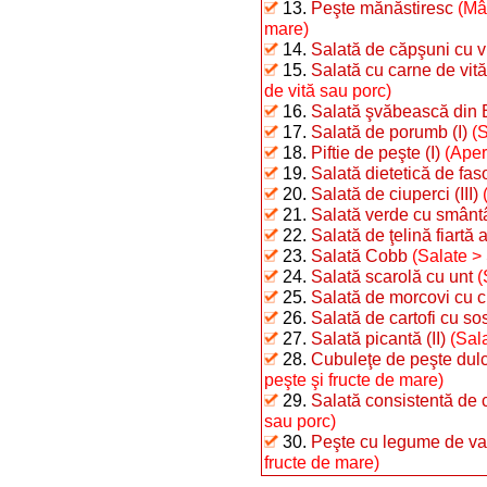
13.
Peşte mănăstiresc
(Mâ
mare)
14.
Salată de căpşuni cu v
15.
Salată cu carne de vită
de vită sau porc)
16.
Salată şvăbească din 
17.
Salată de porumb (I)
(
18.
Piftie de peşte (I)
(Aper
19.
Salată dietetică de fas
20.
Salată de ciuperci (III)
21.
Salată verde cu smânt
22.
Salată de ţelină fiartă 
23.
Salată Cobb
(Salate >
24.
Salată scarolă cu unt
(
25.
Salată de morcovi cu ci
26.
Salată de cartofi cu sos
27.
Salată picantă (II)
(Sal
28.
Cubuleţe de peşte dulc
peşte şi fructe de mare)
29.
Salată consistentă de 
sau porc)
30.
Peşte cu legume de va
fructe de mare)