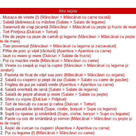
Alte reţete
1.
Musaca de vinete (I)
(Mâncăruri > Mâncăruri cu carne tocată)
2.
Salată ţărănească cu măsline
(Salate > Salate de legume)
3.
Saramură de crap picantă
(Mâncăruri > Mâncăruri cu peşte şi fructe de mar
4.
Tort Prinţesa
(Dulciuri > Torturi)
5.
File de peşte cu piure de cartofi şi legume
(Mâncăruri > Mâncăruri cu peşte 
cte de mare)
6.
Tian provensal
(Mâncăruri > Mâncăruri cu legume şi zarzavaturi)
7.
Piftie de porc şi viţel (răcitură)
(Aperitive > Aperitive cu carne)
8.
Iaurt cu miere şi mere
(Dulciuri > Salate de fructe)
9.
Pui cu mazăre verde
(Mâncăruri > Mâncăruri cu carne)
10.
Vinete cu ceapă şi roşii la cuptor
(Mâncăruri > Mâncăruri cu legume şi
avaturi)
11.
Pasteta de ficat de viţel sau porc
(Mâncăruri > Mâncăruri cu organe)
12.
Salată cu ciuperci şi piept de pui
(Salate > Salate cu carne de pasăre)
13.
Frigărui de pui pe salată verde
(Aperitive > Aperitive cu carne)
14.
Salată orientală de iarnă
(Salate > Salate de legume)
15.
Salată de peşte afumat şi mere
(Salate > Salate cu peşte)
16.
Sfere cu vişine
(Dulciuri > Prăjituri)
17.
Tort de biscuiţi cu cacao şi cafea
(Dulciuri > Torturi)
18.
Supă pasată de ţelină
(Supe, ciorbe, borşuri > Supe cu legume)
19.
Supă cu spanac şi smântână
(Supe, ciorbe, borşuri > Supe cu legume)
20.
Paste cu sos de smântână şi somon
(Mâncăruri > Mâncăruri cu peşte şi
cte de mare)
21.
Aspic de curcan cu ciuperci
(Aperitive > Aperitive cu carne)
22.
Pui cu legume (I)
(Mâncăruri > Mâncăruri cu carne)