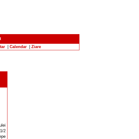
t
tar
|
Calendar
|
Ziare
ulei
 1/2
cepe