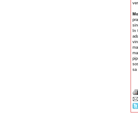
ver
Mo
pra
sin
In 
ad
vin
ma
ma
pi
sos
sa 