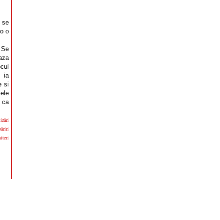
 se
-o o
. Se
aza
ocul
 ia
 si
ele
, ca
izări
ăriri
iteri