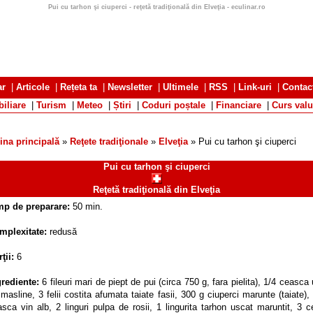
Pui cu tarhon şi ciuperci - reţetă tradiţională din Elveţia - eculinar.ro
ar
|
Articole
|
Rețeta ta
|
Newsletter
|
Ultimele
|
RSS
|
Link-uri
|
Contac
iliare
|
Turism
|
Meteo
|
Știri
|
Coduri poștale
|
Financiare
|
Curs valu
ina principală
»
Reţete tradiţionale
»
Elveţia
» Pui cu tarhon şi ciuperci
Pui cu tarhon şi ciuperci
Reţetă tradiţională din Elveţia
mp de preparare:
50 min.
mplexitate:
redusă
ţii:
6
grediente:
6 fileuri mari de piept de pui (circa 750 g, fara pielita), 1/4 ceasca 
masline, 3 felii costita afumata taiate fasii, 300 g ciuperci marunte (taiate),
sca vin alb, 2 linguri pulpa de rosii, 1 lingurita tarhon uscat maruntit, 3 