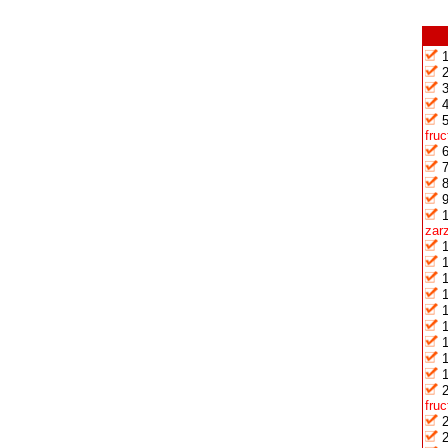
fru
zarz
fru