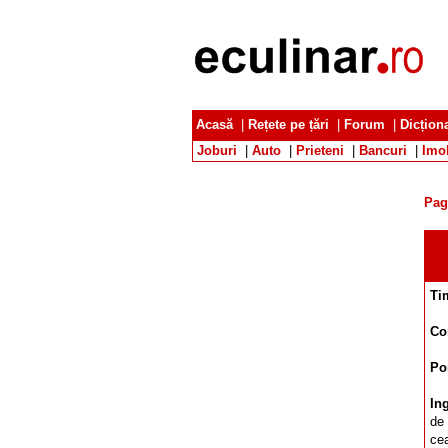
Acasă
|
Rețete pe țări
|
Forum
|
Dicțion
Joburi
|
Auto
|
Prieteni
|
Bancuri
|
Imob
Pag
Ti
Co
Por
In
de 
cea