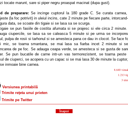
zi tocate marunt, sare si piper negru proaspat macinat (dupa gust).
d de preparare:
Se incinge cuptorul la 180 grade C. Se curata carnea,
jeste (la foc potrivit) in uleiul incins, cate 2 minute pe fiecare parte, intorcand
gura data, se scoate din tigaie si se lasa sa se scurga.
tigaie se pun fasiile de costita afumata si se prajesc si ele circa 2 minute
auga ciupercile, se lasa sa se caleasca 5 minute si pe urma se incorpore
ul, pulpa de rosii si tarhonul si se amesteca pana ce dau in clocot. Se face f
i mic, se toarna smantana, se mai lasa sa fiarba incet 2 minute si se
ncarea de pe foc. Se adauga ceapa verde, se amesteca si se gusta de sare
per. Se pun bucatile de carne intr-un vas termorezistent, se toarna peste 
ul de ciuperci, se acopera cu un capac si se mai lasa 30 de minute la cuptor
se inmoaie bine carnea.
8.640 vizual
1.213 tip
3 trim
Versiunea printabilă
Trimite reţeta unui prieten
Trimite pe Twitter
Înapoi