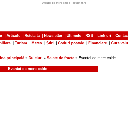
Evantai de mere calde - eculinar.ro
ar
|
Articole
|
Rețeta ta
|
Newsletter
|
Ultimele
|
RSS
|
Link-uri
|
Contac
iliare
|
Turism
|
Meteo
|
Știri
|
Coduri poștale
|
Financiare
|
Curs valu
ina principală
»
Dulciuri
»
Salate de fructe
» Evantai de mere calde
Evantai de mere calde