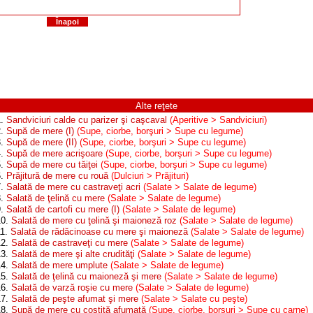
Înapoi
Alte reţete
1.
Sandviciuri calde cu parizer şi caşcaval
(Aperitive > Sandviciuri)
2.
Supă de mere (I)
(Supe, ciorbe, borşuri > Supe cu legume)
3.
Supă de mere (II)
(Supe, ciorbe, borşuri > Supe cu legume)
4.
Supă de mere acrişoare
(Supe, ciorbe, borşuri > Supe cu legume)
5.
Supă de mere cu tăiţei
(Supe, ciorbe, borşuri > Supe cu legume)
6.
Prăjitură de mere cu rouă
(Dulciuri > Prăjituri)
7.
Salată de mere cu castraveţi acri
(Salate > Salate de legume)
8.
Salată de ţelină cu mere
(Salate > Salate de legume)
9.
Salată de cartofi cu mere (I)
(Salate > Salate de legume)
10.
Salată de mere cu ţelină şi maioneză roz
(Salate > Salate de legume)
11.
Salată de rădăcinoase cu mere şi maioneză
(Salate > Salate de legume)
12.
Salată de castraveţi cu mere
(Salate > Salate de legume)
13.
Salată de mere şi alte crudităţi
(Salate > Salate de legume)
14.
Salată de mere umplute
(Salate > Salate de legume)
15.
Salată de ţelină cu maioneză şi mere
(Salate > Salate de legume)
16.
Salată de varză roşie cu mere
(Salate > Salate de legume)
17.
Salată de peşte afumat şi mere
(Salate > Salate cu peşte)
18.
Supă de mere cu costiţă afumată
(Supe, ciorbe, borşuri > Supe cu carne)