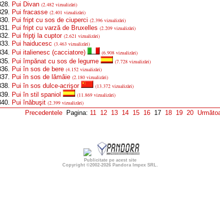
28.
Pui Divan
(2.482 vizualizări)
29.
Pui fracasse
(2.401 vizualizări)
30.
Pui fript cu sos de ciuperci
(2.396 vizualizări)
31.
Pui fript cu varză de Bruxelles
(2.209 vizualizări)
32.
Pui fripţi la cuptor
(2.621 vizualizări)
33.
Pui haiducesc
(3.463 vizualizări)
34.
Pui italienesc (cacciatore)
(6.908 vizualizări)
35.
Pui împănat cu sos de legume
(7.728 vizualizări)
36.
Pui în sos de bere
(4.152 vizualizări)
37.
Pui în sos de lămâie
(2.180 vizualizări)
38.
Pui în sos dulce-acrişor
(13.372 vizualizări)
39.
Pui în stil spaniol
(11.869 vizualizări)
40.
Pui înăbuşit
(2.399 vizualizări)
Precedentele
Pagina:
11
12
13
14
15
16
17
18
19
20
Următoa
Publicitate pe acest site
Copyright ©2002-2026
Pandora Impex SRL
.