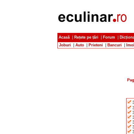
Acasă
|
Rețete pe țări
|
Forum
|
Dicțion
Joburi
|
Auto
|
Prieteni
|
Bancuri
|
Imob
Pag
3
3
3
3
3
3
3