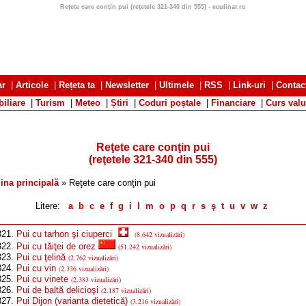
Reţete care conţin pui (reţetele 321-340 din 555) - eculinar.ro
ar
|
Articole
|
Rețeta ta
|
Newsletter
|
Ultimele
|
RSS
|
Link-uri
|
Contac
iliare
|
Turism
|
Meteo
|
Știri
|
Coduri poștale
|
Financiare
|
Curs valu
Reţete care conţin pui
(reţetele 321-340 din 555)
ina principală
» Reţete care conţin pui
Litere:
a
b
c
e
f
g
i
l
m
o
p
q
r
s
ş
t
u
v
w
z
21.
Pui cu tarhon şi ciuperci
(8.642 vizualizări)
22.
Pui cu tăiţei de orez
(51.242 vizualizări)
23.
Pui cu ţelină
(2.762 vizualizări)
24.
Pui cu vin
(2.336 vizualizări)
25.
Pui cu vinete
(2.383 vizualizări)
26.
Pui de baltă delicioşi
(2.187 vizualizări)
27.
Pui Dijon (varianta dietetică)
(3.216 vizualizări)