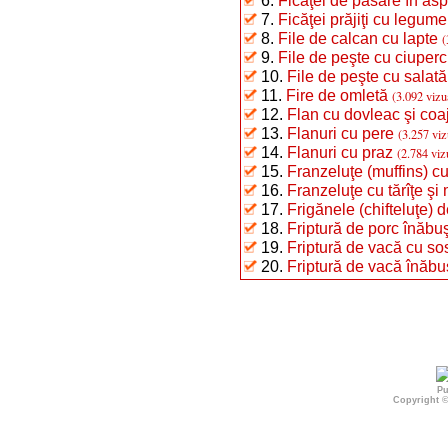
6.
Ficăţei de pasăre în asp
7.
Ficăţei prăjiţi cu legume
8.
File de calcan cu lapte
(
9.
File de peşte cu ciuperc
10.
File de peşte cu salată
11.
Fire de omletă
(3.092 vizu
12.
Flan cu dovleac şi coa
13.
Flanuri cu pere
(3.257 viz
14.
Flanuri cu praz
(2.784 viz
15.
Franzeluţe (muffins) c
16.
Franzeluţe cu tărîţe şi
17.
Frigănele (chifteluţe) 
18.
Friptură de porc înăbuşi
19.
Friptură de vacă cu so
20.
Friptură de vacă înăbu
Pu
Copyright 