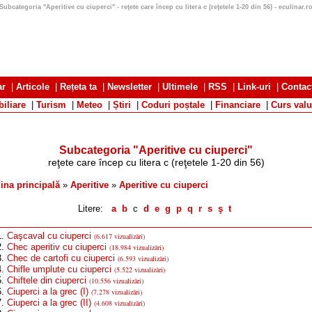
Subcategoria "Aperitive cu ciuperci" - reţete care încep cu litera c (reţetele 1-20 din 56) - eculinar.r
ar
|
Articole
|
Rețeta ta
|
Newsletter
|
Ultimele
|
RSS
|
Link-uri
|
Contac
iliare
|
Turism
|
Meteo
|
Știri
|
Coduri poștale
|
Financiare
|
Curs valu
Subcategoria "Aperitive cu ciuperci"
reţete care încep cu litera c
(reţetele 1-20 din 56)
ina principală
»
Aperitive
»
Aperitive cu ciuperci
Litere:
a
b
c
d
e
g
p
q
r
s
ş
t
1.
Caşcaval cu ciuperci
(6.617 vizualizări)
2.
Chec aperitiv cu ciuperci
(18.984 vizualizări)
3.
Chec de cartofi cu ciuperci
(6.593 vizualizări)
4.
Chifle umplute cu ciuperci
(5.522 vizualizări)
5.
Chiftele din ciuperci
(10.556 vizualizări)
6.
Ciuperci a la grec (I)
(7.278 vizualizări)
7.
Ciuperci a la grec (II)
(4.608 vizualizări)