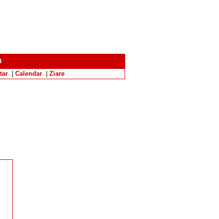
o
t
tar
|
Calendar
|
Ziare