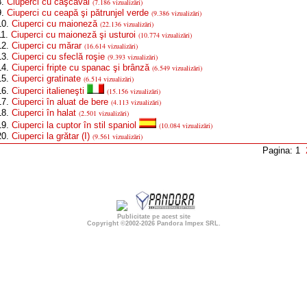
8.
Ciuperci cu caşcaval
(7.186 vizualizări)
9.
Ciuperci cu ceapă şi pătrunjel verde
(9.386 vizualizări)
0.
Ciuperci cu maioneză
(22.136 vizualizări)
1.
Ciuperci cu maioneză şi usturoi
(10.774 vizualizări)
2.
Ciuperci cu mărar
(16.614 vizualizări)
3.
Ciuperci cu sfeclă roşie
(9.393 vizualizări)
4.
Ciuperci fripte cu spanac şi brânză
(6.549 vizualizări)
5.
Ciuperci gratinate
(6.514 vizualizări)
6.
Ciuperci italieneşti
(15.156 vizualizări)
7.
Ciuperci în aluat de bere
(4.113 vizualizări)
8.
Ciuperci în halat
(2.501 vizualizări)
9.
Ciuperci la cuptor în stil spaniol
(10.084 vizualizări)
0.
Ciuperci la grătar (I)
(9.561 vizualizări)
Pagina: 1
Publicitate pe acest site
Copyright ©2002-2026
Pandora Impex SRL
.