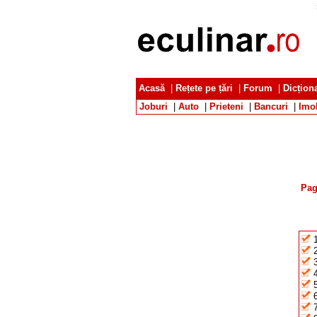
Acasă
|
Rețete pe țări
|
Forum
|
Dicțion
Joburi
|
Auto
|
Prieteni
|
Bancuri
|
Imob
Pag