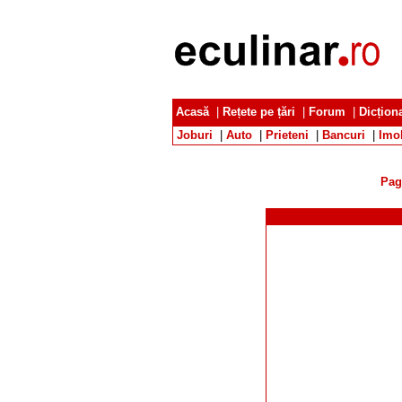
Acasă
|
Rețete pe țări
|
Forum
|
Dicțion
Joburi
|
Auto
|
Prieteni
|
Bancuri
|
Imob
Pag