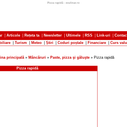
Pizza rapidă - eculinar.ro
ar
|
Articole
|
Rețeta ta
|
Newsletter
|
Ultimele
|
RSS
|
Link-uri
|
Contac
iliare
|
Turism
|
Meteo
|
Știri
|
Coduri poștale
|
Financiare
|
Curs valu
ina principală
»
Mâncăruri
»
Paste, pizza şi găluşte
» Pizza rapidă
Pizza rapidă