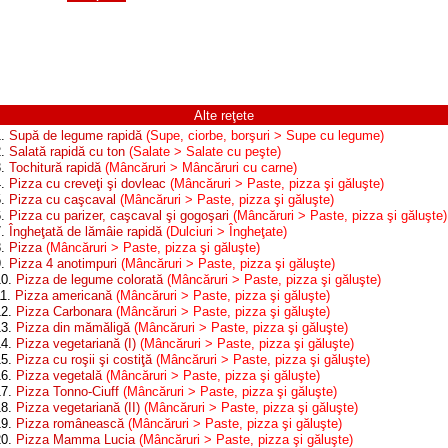
Alte reţete
1.
Supă de legume rapidă
(Supe, ciorbe, borşuri > Supe cu legume)
2.
Salată rapidă cu ton
(Salate > Salate cu peşte)
3.
Tochitură rapidă
(Mâncăruri > Mâncăruri cu carne)
4.
Pizza cu creveţi şi dovleac
(Mâncăruri > Paste, pizza şi găluşte)
5.
Pizza cu caşcaval
(Mâncăruri > Paste, pizza şi găluşte)
6.
Pizza cu parizer, caşcaval şi gogoşari
(Mâncăruri > Paste, pizza şi găluşte)
7.
Îngheţată de lămâie rapidă
(Dulciuri > Îngheţate)
8.
Pizza
(Mâncăruri > Paste, pizza şi găluşte)
9.
Pizza 4 anotimpuri
(Mâncăruri > Paste, pizza şi găluşte)
10.
Pizza de legume colorată
(Mâncăruri > Paste, pizza şi găluşte)
11.
Pizza americană
(Mâncăruri > Paste, pizza şi găluşte)
12.
Pizza Carbonara
(Mâncăruri > Paste, pizza şi găluşte)
13.
Pizza din mămăligă
(Mâncăruri > Paste, pizza şi găluşte)
14.
Pizza vegetariană (I)
(Mâncăruri > Paste, pizza şi găluşte)
15.
Pizza cu roşii şi costiţă
(Mâncăruri > Paste, pizza şi găluşte)
16.
Pizza vegetală
(Mâncăruri > Paste, pizza şi găluşte)
17.
Pizza Tonno-Ciuff
(Mâncăruri > Paste, pizza şi găluşte)
18.
Pizza vegetariană (II)
(Mâncăruri > Paste, pizza şi găluşte)
19.
Pizza românească
(Mâncăruri > Paste, pizza şi găluşte)
20.
Pizza Mamma Lucia
(Mâncăruri > Paste, pizza şi găluşte)