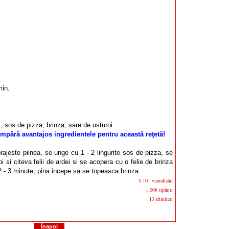
min.
, sos de pizza, brinza, sare de usturoi.
mpără avantajos ingredientele pentru această reţetă!
rajeste piinea, se unge cu 1 - 2 lingurite sos de pizza, se
i si citeva felii de ardei si se acopera cu o felie de brinza
 2 - 3 minute, pina incepe sa se topeasca brinza.
5.101 vizualizări
1.008 tipăriri
13 trimiteri
Înapoi