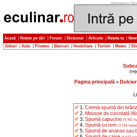
Subcategoria "Spume
Acasă
|
Rețete pe țări
|
Forum
|
Dicționar
|
Articole
|
Rețeta ta
|
News
Joburi
|
Auto
|
Prieteni
|
Bancuri
|
Imobiliare
|
Turism
|
Meteo
|
Ști
Subca
(reţ
Pagina principală
»
Dulciur
L
1.
Cremă-spumă din brânz
2.
Mousse de ciocolată Wa
3.
Spumă capucino
(5.302 vi
4.
Spumă cu rom
(3.744 vizual
5.
Spumă de ananas sau 
6.
Spumă de caise
(6.643 viz