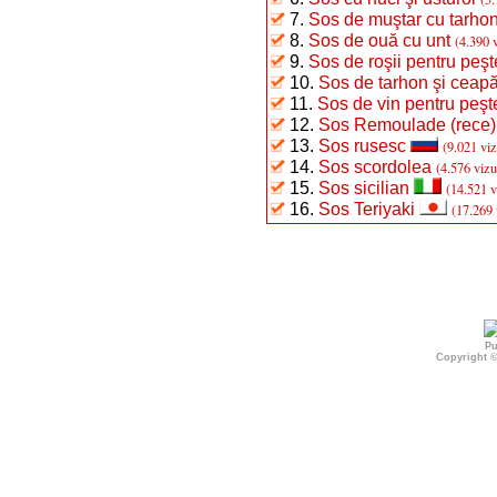
7.
Sos de muştar cu tarhon 
8.
Sos de ouă cu unt
(4.390 v
9.
Sos de roşii pentru peşt
10.
Sos de tarhon şi ceap
11.
Sos de vin pentru peşt
12.
Sos Remoulade (rece)
13.
Sos rusesc
(9.021 viz
14.
Sos scordolea
(4.576 vizu
15.
Sos sicilian
(14.521 v
16.
Sos Teriyaki
(17.269 
Pu
Copyright 