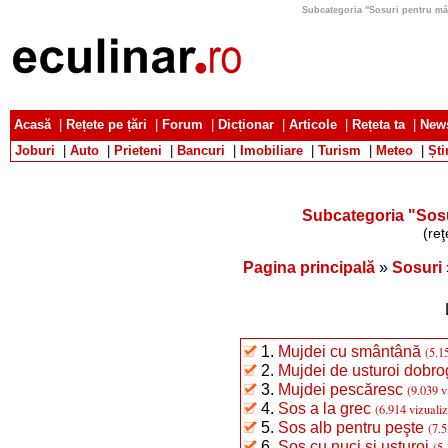
Subcategoria "Sosuri pentru mânc
Acasă
|
Rețete pe țări
|
Forum
|
Dicționar
|
Articole
|
Rețeta ta
|
News
Joburi
|
Auto
|
Prieteni
|
Bancuri
|
Imobiliare
|
Turism
|
Meteo
|
Ști
Subcategoria "Sosu
(reţ
Pagina principală
»
Sosuri
1.
Mujdei cu smântână
(5.1
2.
Mujdei de usturoi dobr
3.
Mujdei pescăresc
(9.039 v
4.
Sos a la grec
(6.914 vizualiz
5.
Sos alb pentru peşte
(7.5
6.
Sos cu nuci şi usturoi
(5.