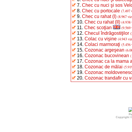
7.
Chec cu nuci şi sos Vel
8.
Chec cu portocale
(7.497 
9.
Chec cu rahat (I)
(8.967 viz
10.
Chec cu rahat (II)
(4.938 
11.
Chec scoţian
(9.569 
12.
Checul îndrăgostiţilor
(
13.
Colac cu vişine
(4.943 viz
14.
Colaci marmoraţi
(5.456 
15.
Cozonac argeşean
(6.0
16.
Cozonac bucovinean
(
17.
Cozonac ca la mama 
18.
Cozonac de mălai
(5.91
19.
Cozonac moldovenes
20.
Cozonac trandafir cu va
Pu
Copyright 