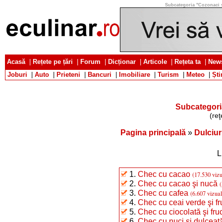
Subcategoria "Cozonaci şi 
Acasă
|
Rețete pe țări
|
Forum
|
Dicționar
|
Articole
|
Rețeta ta
|
News
Joburi
|
Auto
|
Prieteni
|
Bancuri
|
Imobiliare
|
Turism
|
Meteo
|
Ști
Subcategori
(reţ
Pagina principală
»
Dulciur
L
1.
Chec cu cacao
(17.530 vizu
2.
Chec cu cacao şi nucă
(
3.
Chec cu cafea
(6.607 vizual
4.
Chec cu ceai verde şi f
5.
Chec cu ciocolată şi fru
6.
Chec cu nuci şi dulceaţ