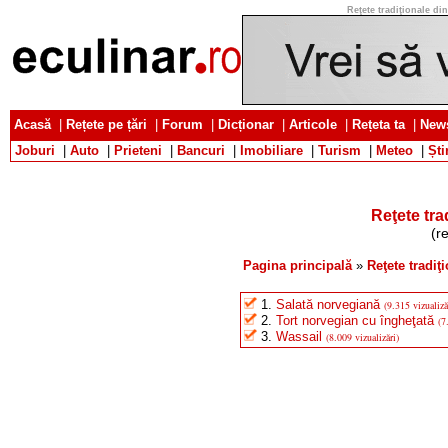
Reţete tradiţionale din
Acasă
|
Rețete pe țări
|
Forum
|
Dicționar
|
Articole
|
Rețeta ta
|
News
Joburi
|
Auto
|
Prieteni
|
Bancuri
|
Imobiliare
|
Turism
|
Meteo
|
Ști
Reţete tra
(r
Pagina principală
»
Reţete tradiţ
1.
Salată norvegiană
(9.315 vizualiză
2.
Tort norvegian cu îngheţată
(7
3.
Wassail
(8.009 vizualizări)