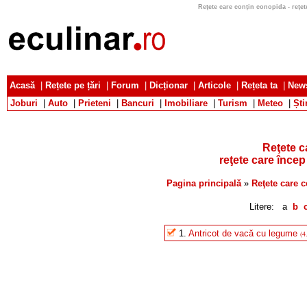
Reţete care conţin conopida - reţete 
Acasă
|
Rețete pe țări
|
Forum
|
Dicționar
|
Articole
|
Rețeta ta
|
News
Joburi
|
Auto
|
Prieteni
|
Bancuri
|
Imobiliare
|
Turism
|
Meteo
|
Ști
Reţete c
reţete care încep 
Pagina principală
»
Reţete care 
Litere: a
b
1.
Antricot de vacă cu legume
(4