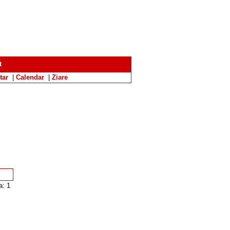
t
tar
|
Calendar
|
Ziare
a: 1