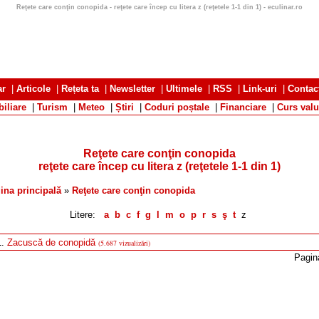
Reţete care conţin conopida - reţete care încep cu litera z (reţetele 1-1 din 1) - eculinar.ro
ar
|
Articole
|
Rețeta ta
|
Newsletter
|
Ultimele
|
RSS
|
Link-uri
|
Contac
iliare
|
Turism
|
Meteo
|
Știri
|
Coduri poștale
|
Financiare
|
Curs valu
Reţete care conţin conopida
reţete care încep cu litera z
(reţetele 1-1 din 1)
ina principală
»
Reţete care conţin conopida
Litere:
a
b
c
f
g
l
m
o
p
r
s
ş
t
z
1.
Zacuscă de conopidă
(5.687 vizualizări)
Pagin