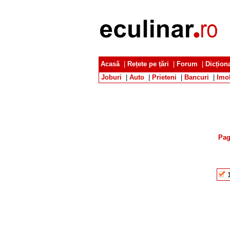
Acasă
|
Rețete pe țări
|
Forum
|
Dicțion
Joburi
|
Auto
|
Prieteni
|
Bancuri
|
Imob
Pag