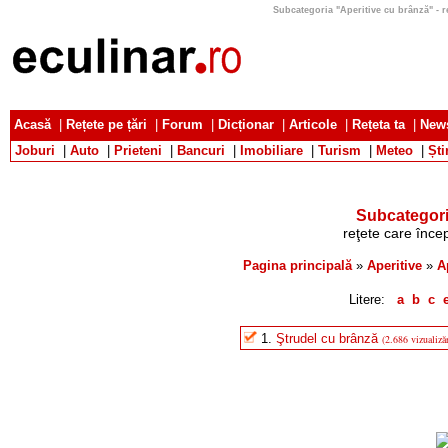
Subcategoria "Aperitive cu brânză" - reţ
Acasă
|
Rețete pe țări
|
Forum
|
Dicționar
|
Articole
|
Rețeta ta
|
News
Joburi
|
Auto
|
Prieteni
|
Bancuri
|
Imobiliare
|
Turism
|
Meteo
|
Ști
Subcategori
reţete care încep
Pagina principală
»
Aperitive
»
A
Litere:
a
b
c
1.
Ştrudel cu brânză
(2.686 vizualizăr