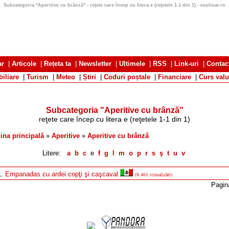
Subcategoria "Aperitive cu brânză" - reţete care încep cu litera e (reţetele 1-1 din 1) - eculinar.ro
ar
|
Articole
|
Rețeta ta
|
Newsletter
|
Ultimele
|
RSS
|
Link-uri
|
Contac
iliare
|
Turism
|
Meteo
|
Știri
|
Coduri poștale
|
Financiare
|
Curs valu
Subcategoria "Aperitive cu brânză"
reţete care încep cu litera e
(reţetele 1-1 din 1)
ina principală
»
Aperitive
»
Aperitive cu brânză
Litere:
a
b
c
e
f
g
l
m
o
p
r
s
ş
t
u
v
1.
Empanadas cu ardei copţi şi caşcaval
(8.461 vizualizări)
Pagin