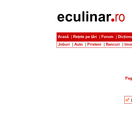
Acasă
|
Rețete pe țări
|
Forum
|
Dicțion
Joburi
|
Auto
|
Prieteni
|
Bancuri
|
Imob
Pag