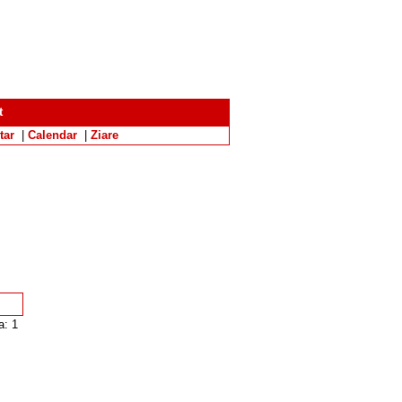
t
tar
|
Calendar
|
Ziare
a: 1