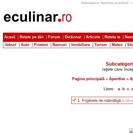
Subcategoria "Aperitive cu brânză" - reţ
Acasă
|
Rețete pe țări
|
Forum
|
Dicționar
|
Articole
|
Rețeta ta
|
News
Joburi
|
Auto
|
Prieteni
|
Bancuri
|
Imobiliare
|
Turism
|
Meteo
|
Ști
Subcategori
reţete care încep
Pagina principală
»
Aperitive
»
A
Litere:
a
b
c
1.
Frigănele de mămăligă
(3.715 vi