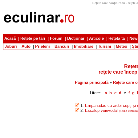
Reţete care conţin rosii - reţete c
Acasă
|
Rețete pe țări
|
Forum
|
Dicționar
|
Articole
|
Rețeta ta
|
News
Joburi
|
Auto
|
Prieteni
|
Bancuri
|
Imobiliare
|
Turism
|
Meteo
|
Ști
Reţete
reţete care încep 
Pagina principală
»
Reţete care c
Litere:
a
b
c
d
e
f
g
1.
Empanadas cu ardei copţi şi 
2.
Escalop voievodal
(3.612 vizualiză