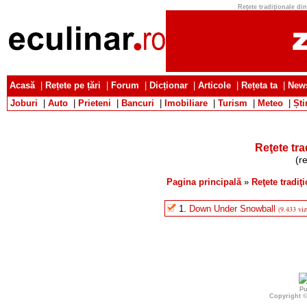
Reţete tradiţionale din 
Acasă
|
Rețete pe țări
|
Forum
|
Dicționar
|
Articole
|
Rețeta ta
|
News
Joburi
|
Auto
|
Prieteni
|
Bancuri
|
Imobiliare
|
Turism
|
Meteo
|
Ști
Reţete tra
(r
Pagina principală
»
Reţete tradiţ
1.
Down Under Snowball
(9.433 viz
Pu
Copyright 