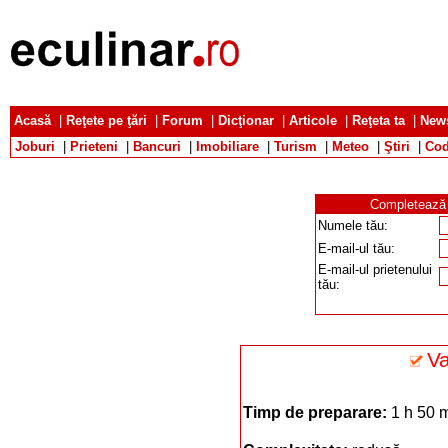
Acasă
|
Reţete pe ţări
|
Forum
|
Dicţionar
|
Articole
|
Reţeta ta
|
News
Joburi
|
Prieteni
|
Bancuri
|
Imobiliare
|
Turism
|
Meteo
|
Ştiri
|
Cod
Completează d
Numele tău:
E-mail-ul tău:
E-mail-ul prietenului
tău:
Va
Timp de preparare:
1 h 50 m