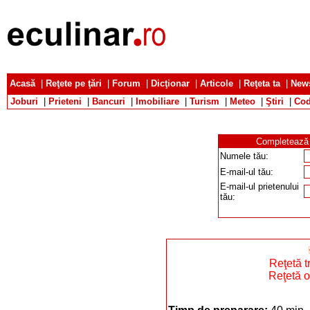
Acasă
|
Reţete pe ţări
|
Forum
|
Dicţionar
|
Articole
|
Reţeta ta
|
News
Joburi
|
Prieteni
|
Bancuri
|
Imobiliare
|
Turism
|
Meteo
|
Ştiri
|
Cod
Completează d
Numele tău:
E-mail-ul tău:
E-mail-ul prietenului
tău:
Reţetă t
Reţetă o