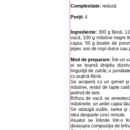
Complexitate:
redusă
Porţii:
4
Ingrediente:
300 g făină, 12
vacă, 100 g măsline ne­gre fe
capia, 50 g boabe de porum
piper, sos de roşii dulce sau 
Mod de preparare:
Într-un v
ei se toarnă drojdia dizol
linguriţă de zahăr, o jumătat
cu puţină făină.
Se acoperă cu un şervet şi
măsline, restul de lapte cald
potrivit de tare.
Brînza de vacă se amestecă
măslinele, un ardei capia tăi
Se adaugă ouăle, sarea şi p
stea deoparte cinci minute.
Aluatul se întinde într-o 
deasupra compoziţia de brînz