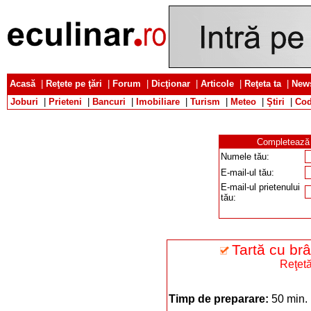
Acasă
|
Reţete pe ţări
|
Forum
|
Dicţionar
|
Articole
|
Reţeta ta
|
News
Joburi
|
Prieteni
|
Bancuri
|
Imobiliare
|
Turism
|
Meteo
|
Ştiri
|
Cod
Completează d
Numele tău:
E-mail-ul tău:
E-mail-ul prietenului
tău:
Tartă cu br
Reţetă
Timp de preparare:
50 min.