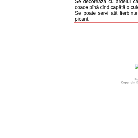
Se decorează cu ardeiul ca
coace pînă cînd capătă o cul
Se poate servi atît fierbint
picant.
Pu
Copyright 