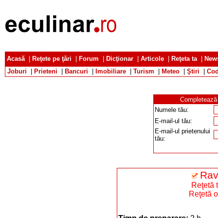
Acasă
|
Reţete pe ţări
|
Forum
|
Dicţionar
|
Articole
|
Reţeta ta
|
News
Joburi
|
Prieteni
|
Bancuri
|
Imobiliare
|
Turism
|
Meteo
|
Ştiri
|
Cod
Completează d
Numele tău:
E-mail-ul tău:
E-mail-ul prietenului
tău:
Rav
Reţetă t
Reţetă o