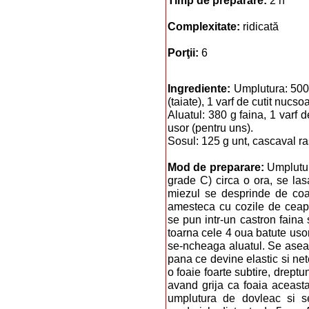
Timp de preparare:
2 h
Complexitate:
ridicată
Porţii:
6
Ingrediente:
Umplutura: 500 
(taiate), 1 varf de cutit nucso
Aluatul: 380 g faina, 1 varf d
usor (pentru uns).
Sosul: 125 g unt, cascaval ra
Mod de preparare:
Umplutur
grade C) circa o ora, se las
miezul se desprinde de coaj
amesteca cu cozile de ceapa
se pun intr-un castron faina 
toarna cele 4 oua batute usor
se-ncheaga aluatul. Se aseaz
pana ce devine elastic si net
o foaie foarte subtire, drept
avand grija ca foaia aceast
umplutura de dovleac si s