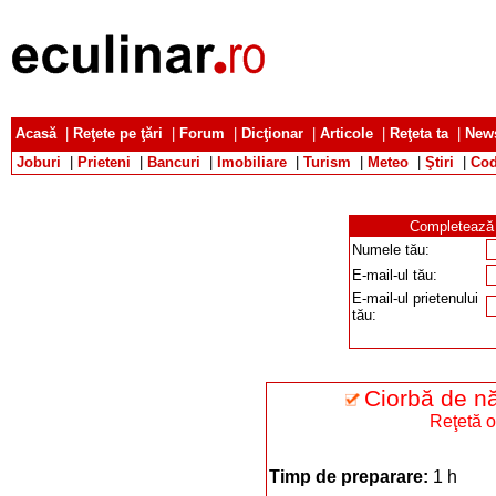
Acasă
|
Reţete pe ţări
|
Forum
|
Dicţionar
|
Articole
|
Reţeta ta
|
News
Joburi
|
Prieteni
|
Bancuri
|
Imobiliare
|
Turism
|
Meteo
|
Ştiri
|
Cod
Completează d
Numele tău:
E-mail-ul tău:
E-mail-ul prietenului
tău:
Ciorbă de n
Reţetă o
Timp de preparare:
1 h