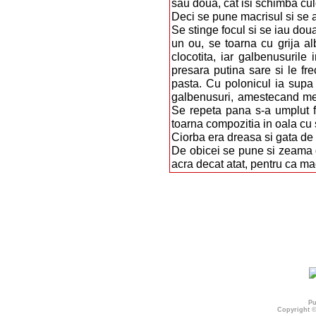
sau doua, cat isi schimba cu
Deci se pune macrisul si se 
Se stinge focul si se iau dou
un ou, se toarna cu grija al
clocotita, iar galbenusurile
presara putina sare si le fre
pasta. Cu polonicul ia supa 
galbenusuri, amestecand mer
Se repeta pana s-a umplut f
toarna compozitia in oala cu
Ciorba era dreasa si gata de
De obicei se pune si zeama 
acra decat atat, pentru ca ma
Pu
Copyright 