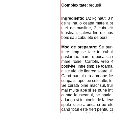
Complexitate:
redusă
Ingrediente:
1/2 kg naut, 3 
de telina, o ceapa mare alba
ulei de masline, 2 cubulet
leustean, cateva fire de b
bors sau cubulete de bors.
Mod de preparare:
Se pune
Intre timp se taie in cubul
pastarnac mare, o bucatica 
mare rosie. Cartofii, vreo 
potrivite. Intre timp se toarna
niste ulei de floarea soarelui
Cand nautul era aproape fier
ceapa si-apoi pe celelalte, te
Se curata bine macrisul, fru
mai multe ape si se pune intr
curata leusteanul, se spala 
adauga si tulpinele de la leus
spala si se arunca si pe el
cand totul este fiert pentru 